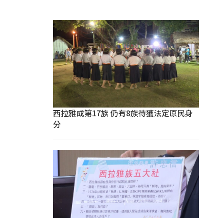
西拉雅成第17族 仍有8族待獲法定原民身
分