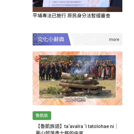
平埔專法已施行 原民身分法暫緩審查
文化小辭典
魯凱族
【魯凱族語】ta‘avalra ‘i tatolohae ni｜
萬山部落勇士祭的由來