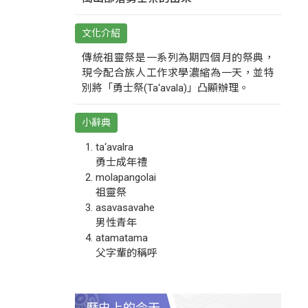
文化介紹
傳統祖靈祭是一系列為期四個月的祭典，
現今配合族人工作求學濃縮為一天，並特
別將「勇士祭(Ta‘avala)」凸顯辦理。
小辭典
ta‘avalra
勇士成年禮
molapangolai
祖靈祭
asavasavahe
男性青年
atamatama
父字輩的稱呼
歷史上的今天