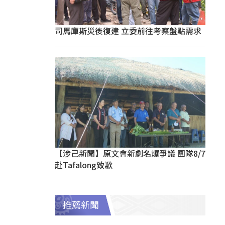
司馬庫斯災後復建 立委前往考察盤點需求
【涉己新聞】原文會新劇名爆爭議 團隊8/7
赴Tafalong致歉
推薦新聞