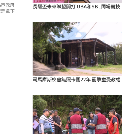
北市政府
長耀盃未來聯盟開打 UBA和SBL同場競技
就是拿下
司馬庫斯校舍無照卡關22年 衝擊童受教權