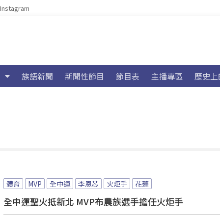
Instagram
族語新聞
新聞性節目
節目表
主播專區
歷史上
體育
MVP
全中運
李恩芯
火炬手
花蓮
全中運聖火抵新北 MVP布農族選手擔任火炬手