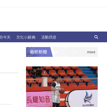
的今天
文化小辭典
活動訊息
最新新聞