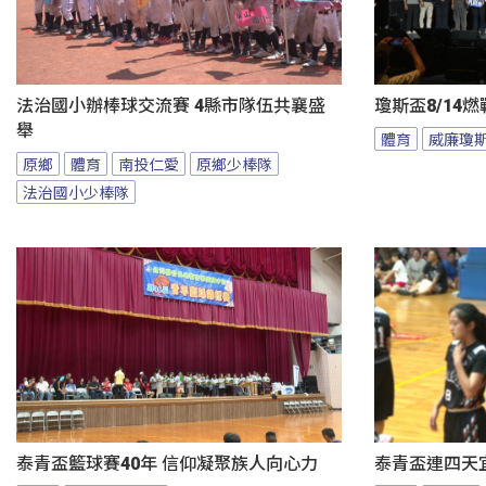
法治國小辦棒球交流賽 4縣市隊伍共襄盛
瓊斯盃8/14
舉
體育
威廉瓊
原鄉
體育
南投仁愛
原鄉少棒隊
法治國小少棒隊
泰青盃籃球賽40年 信仰凝聚族人向心力
泰青盃連四天宜