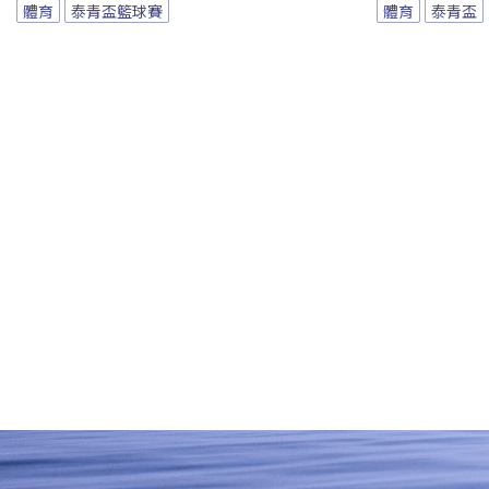
體育
泰青盃籃球賽
體育
泰青盃