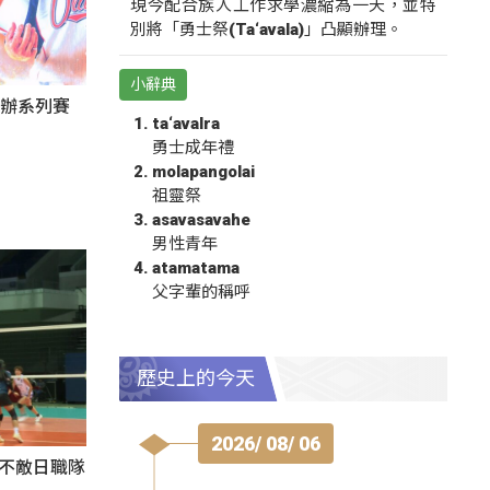
現今配合族人工作求學濃縮為一天，並特
別將「勇士祭(Ta‘avala)」凸顯辦理。
小辭典
東辦系列賽
ta‘avalra
勇士成年禮
molapangolai
祖靈祭
asavasavahe
男性青年
atamatama
父字輩的稱呼
歷史上的今天
2026/ 08/ 06
3不敵日職隊