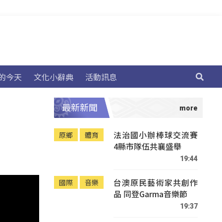
的今天
文化小辭典
活動訊息
最新新聞
法治國小辦棒球交流賽
原鄉
體育
4縣市隊伍共襄盛舉
19:44
台澳原民藝術家共創作
國際
音樂
品 同登Garma音樂節
19:37