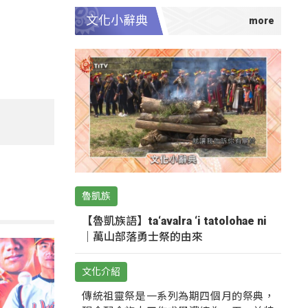
文化小辭典
魯凱族
【魯凱族語】ta‘avalra ‘i tatolohae ni
｜萬山部落勇士祭的由來
文化介紹
傳統祖靈祭是一系列為期四個月的祭典，