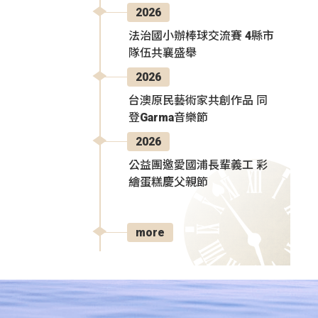
2026
法治國小辦棒球交流賽 4縣市
隊伍共襄盛舉
2026
台澳原民藝術家共創作品 同
登Garma音樂節
2026
公益團邀愛國浦長輩義工 彩
繪蛋糕慶父親節
more