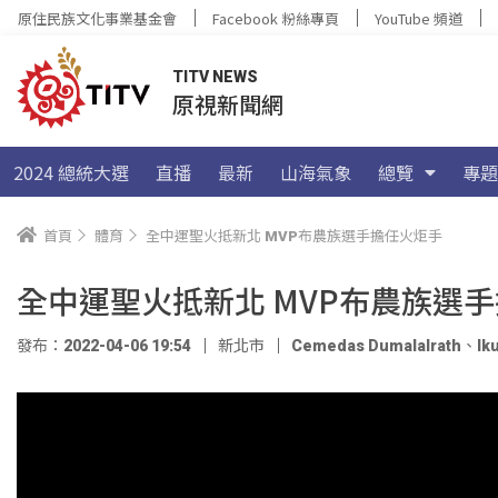
原住民族文化事業基金會
Facebook 粉絲專頁
YouTube 頻道
TITV NEWS
原視新聞網
2024 總統大選
直播
最新
山海氣象
總覽
專題
首頁
體育
全中運聖火抵新北 MVP布農族選手擔任火炬手
全中運聖火抵新北 MVP布農族選
發布：2022-04-06 19:54
新北市
Cemedas Dumalalrath
、
Iku