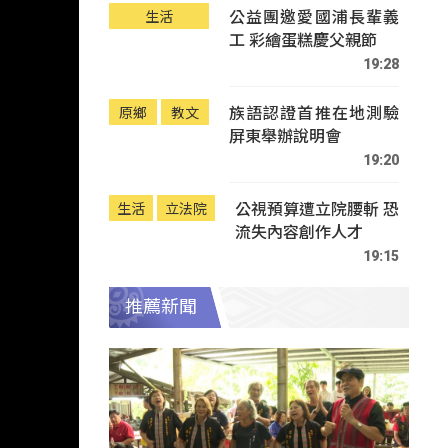
公益團邀愛國浦長輩義
生活
工 彩繪蛋糕慶父親節
19:28
族語認證首推在地測驗
原鄉
教文
屏東舉辦說明會
19:20
公視預算遭立院腰斬 恐
生活
立法院
流失內容創作人才
19:15
推薦新聞