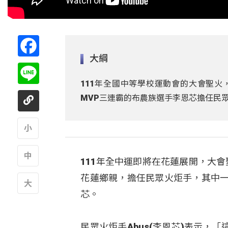
Facebook
大綱
Line
111年全國中等學校運動會的大會聖火
MVP三連霸的布農族選手李恩芯擔任民
A
111年全中運即將在花蓮展開，大
A
花蓮鄉親，擔任民眾火炬手，其中一
芯。
A
民眾火炬手Abus(李恩芯)表示