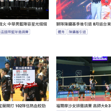
燃戰火 中華男籃陣容星光熠熠
獅隊陳鏞基季後引退 8月返台
斯盃國際籃球邀請賽
體育
陳鏞基引退
蘭開打 102隊伍熱血較勁
福爾摩沙女排邀請賽 高師大0: