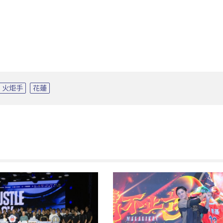
火炬手
花蓮