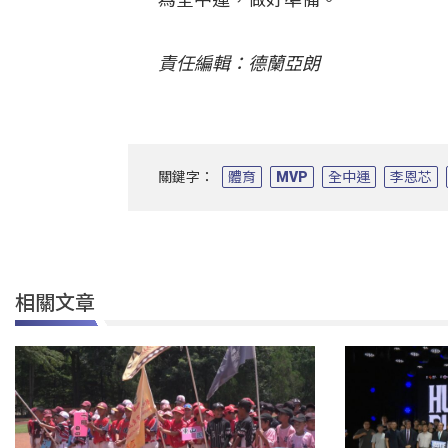
責任編輯：德蘭亞朗
關鍵字：
體育
MVP
全中運
李恩芯
相關文章