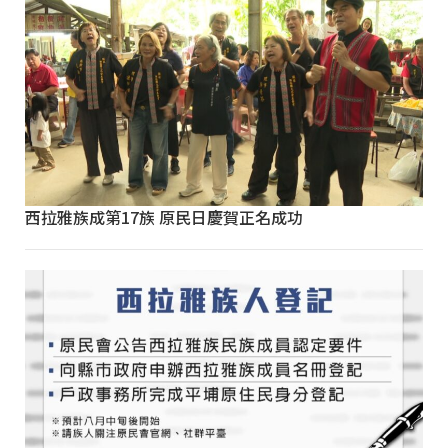
西拉雅族成第17族 原民日慶賀正名成功