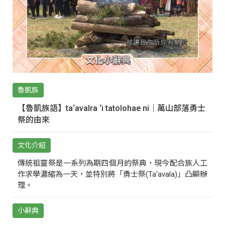
魯凱族
【魯凱族語】ta‘avalra ‘i tatolohae ni｜萬山部落勇士
祭的由來
文化介紹
傳統祖靈祭是一系列為期四個月的祭典，現今配合族人工
作求學濃縮為一天，並特別將「勇士祭(Ta‘avala)」凸顯辦
理。
小辭典