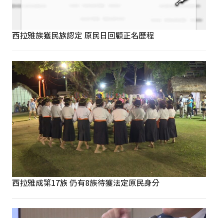
西拉雅族獲民族認定 原民日回顧正名歷程
西拉雅成第17族 仍有8族待獲法定原民身分