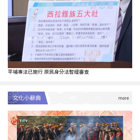
平埔專法已施行 原民身分法暫緩審查
文化小辭典