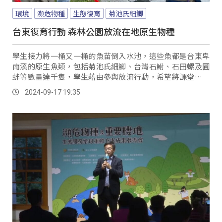
環境
瀕危物種
生態復育
菊池氏細鯽
台東復育行動 森林公園放流在地原生物種
學生接力將一桶又一桶的魚苗倒入水池，這些魚都是台東卑
南溪的原生魚類，包括菊池氏細鯽、台灣石鮒、石田螺及圓
蚌等數量達千隻，學生藉由參與放流行動，希望將課堂知識
學以致用，協助復育在地原生物種。
2024-09-17 19:35