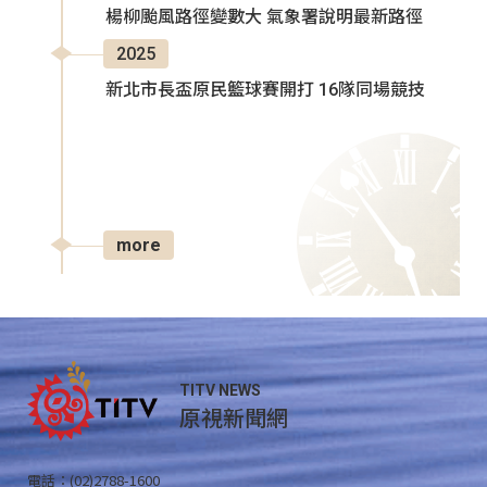
楊柳颱風路徑變數大 氣象署說明最新路徑
2025
新北市長盃原民籃球賽開打 16隊同場競技
more
TITV NEWS
原視新聞網
電話：(02)2788-1600