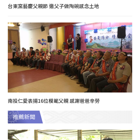
台東窯藝慶父親節 邀父子做陶碗感念土地
南投仁愛表揚16位模範父親 感謝爸爸辛勞
推薦新聞