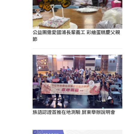
公益團邀愛國浦長輩義工 彩繪蛋糕慶父親
節
族語認證首推在地測驗 屏東舉辦說明會