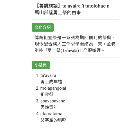
【魯凱族語】ta‘avalra ‘i tatolohae ni｜
萬山部落勇士祭的由來
文化介紹
傳統祖靈祭是一系列為期四個月的祭典，
現今配合族人工作求學濃縮為一天，並特
別將「勇士祭(Ta‘avala)」凸顯辦理。
小辭典
ta‘avalra
勇士成年禮
molapangolai
祖靈祭
asavasavahe
男性青年
atamatama
父字輩的稱呼