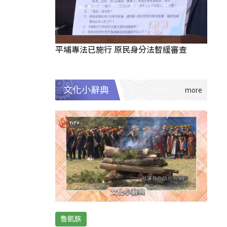
平埔專法已施行 原民身分法暫緩審查
文化小辭典
魯凱族