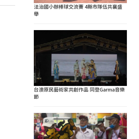
法治國小辦棒球交流賽 4縣市隊伍共襄盛
舉
台澳原民藝術家共創作品 同登Garma音樂
節