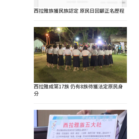
西拉雅族獲民族認定 原民日回顧正名歷程
西拉雅成第17族 仍有8族待獲法定原民身
分