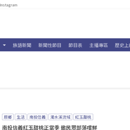
Instagram
族語新聞
新聞性節目
節目表
主播專區
歷史上
原鄉
生活
南投信義
濁水溪流域
紅玉甜桃
南投信義紅玉甜桃正當季 邀民眾部落嚐鮮