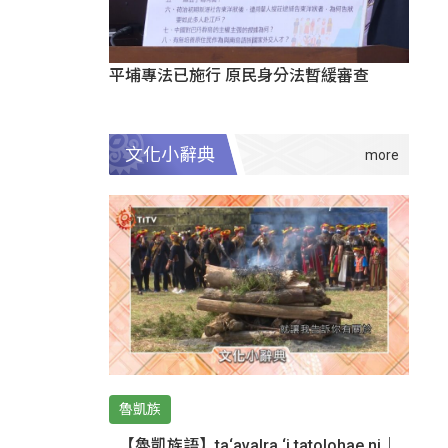
平埔專法已施行 原民身分法暫緩審查
文化小辭典
魯凱族
【魯凱族語】ta‘avalra ‘i tatolohae ni｜