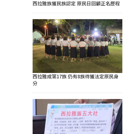
西拉雅族獲民族認定 原民日回顧正名歷程
西拉雅成第17族 仍有8族待獲法定原民身
分