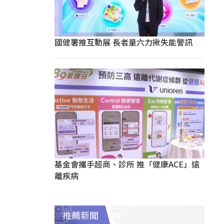
國健署推互動展 長者量六力揪失能警訊
基金會攜手超商、診所 推「健康ACE」遠
離疾病
推薦新聞