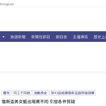
Instagram
族語新聞
新聞性節目
節目表
主播專區
歷史上
體育
同工不同酬
激勵獎金
第43屆威廉瓊斯盃國際邀請賽
瓊斯盃男女籃出場費不同 引發各界質疑