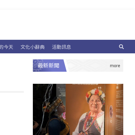
的今天
文化小辭典
活動訊息
最新新聞