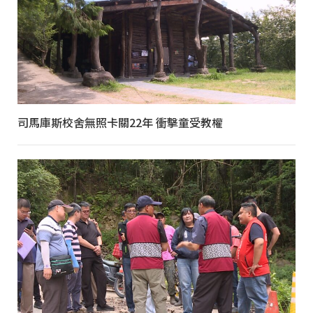
司馬庫斯校舍無照卡關22年 衝擊童受教權