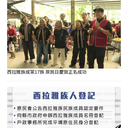
西拉雅族成第17族 原民日慶賀正名成功