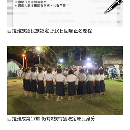
西拉雅族獲民族認定 原民日回顧正名歷程
西拉雅成第17族 仍有8族待獲法定原民身分