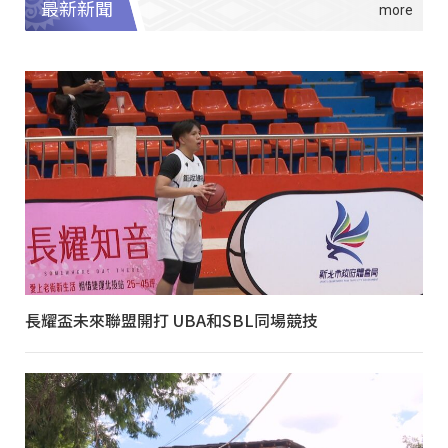
最新新聞
長耀盃未來聯盟開打 UBA和SBL同場競技