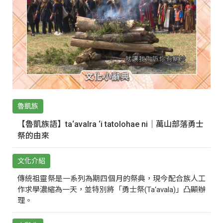
魯凱族
【魯凱族語】ta‘avalra ‘i tatolohae ni｜萬山部落勇士
祭的由來
文化介紹
傳統祖靈祭是一系列為期四個月的祭典，現今配合族人工
作求學濃縮為一天，並特別將「勇士祭(Ta‘avala)」凸顯辦
理。