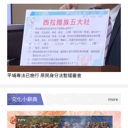
平埔專法已施行 原民身分法暫緩審查
文化小辭典