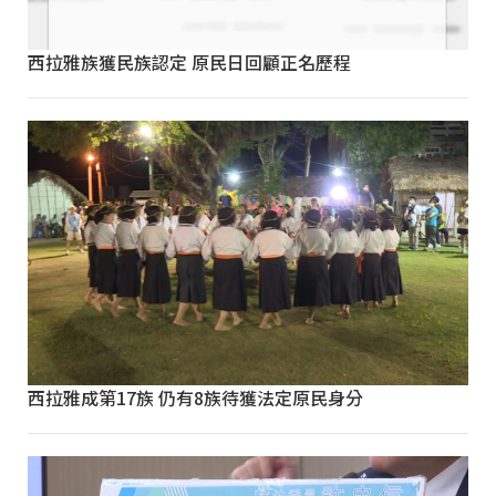
西拉雅族獲民族認定 原民日回顧正名歷程
西拉雅成第17族 仍有8族待獲法定原民身分