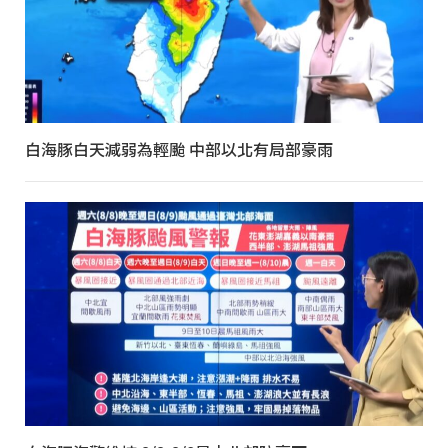
白海豚白天減弱為輕颱 中部以北有局部豪雨