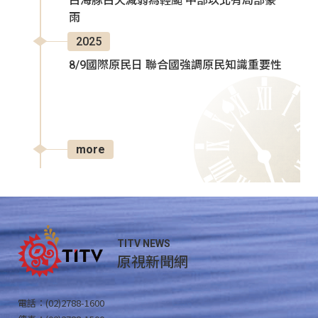
白海豚白天減弱為輕颱 中部以北有局部豪
雨
2025
8/9國際原民日 聯合國強調原民知識重要性
more
TITV NEWS
原視新聞網
電話：(02)2788-1600