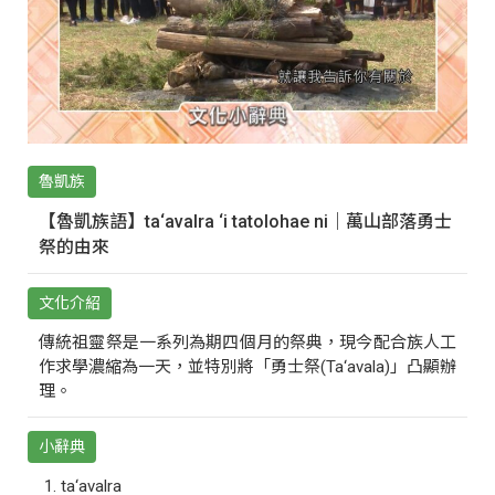
魯凱族
【魯凱族語】ta‘avalra ‘i tatolohae ni｜萬山部落勇士
祭的由來
文化介紹
傳統祖靈祭是一系列為期四個月的祭典，現今配合族人工
作求學濃縮為一天，並特別將「勇士祭(Ta‘avala)」凸顯辦
理。
小辭典
ta‘avalra