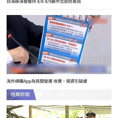
白海豚海警維持 8/8-8/9晨中北部防豪雨
海外網購App為民間營運 收費、個資引疑慮
推薦新聞