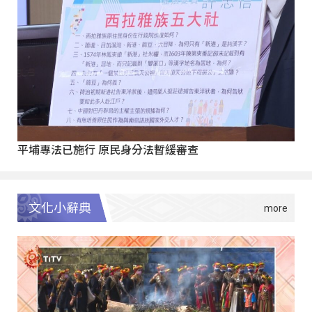
平埔專法已施行 原民身分法暫緩審查
文化小辭典