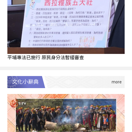
平埔專法已施行 原民身分法暫緩審查
文化小辭典