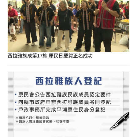
西拉雅族成第17族 原民日慶賀正名成功