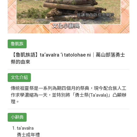
魯凱族
【魯凱族語】ta‘avalra ‘i tatolohae ni｜萬山部落勇士
祭的由來
文化介紹
傳統祖靈祭是一系列為期四個月的祭典，現今配合族人工
作求學濃縮為一天，並特別將「勇士祭(Ta‘avala)」凸顯辦
理。
小辭典
ta‘avalra
勇士成年禮