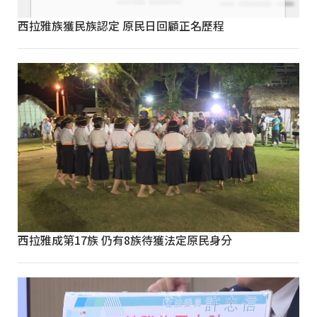
西拉雅族獲民族認定 原民日回顧正名歷程
西拉雅成第17族 仍有8族待獲法定原民身分