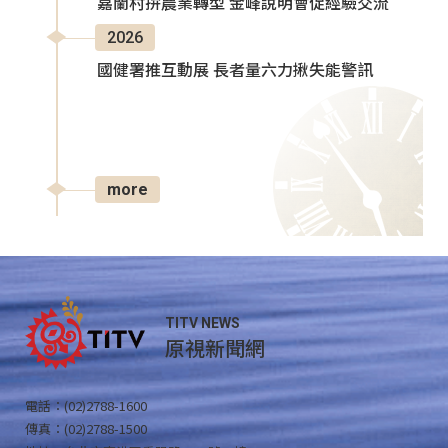
嘉蘭村拚農業轉型 金峰說明會促經驗交流
2026
國健署推互動展 長者量六力揪失能警訊
more
TITV NEWS
原視新聞網
電話：(02)2788-1600
傳真：(02)2788-1500