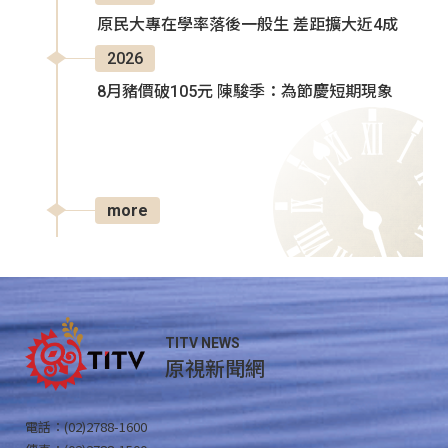
原民大專在學率落後一般生 差距擴大近4成
2026
8月豬價破105元 陳駿季：為節慶短期現象
more
TITV NEWS
原視新聞網
電話：(02)2788-1600