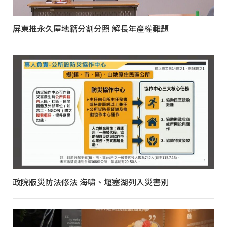
屏東推永久屋地籍分割分照 解長年產權難題
政院版災防法修法 海嘯、堰塞湖列入災害別