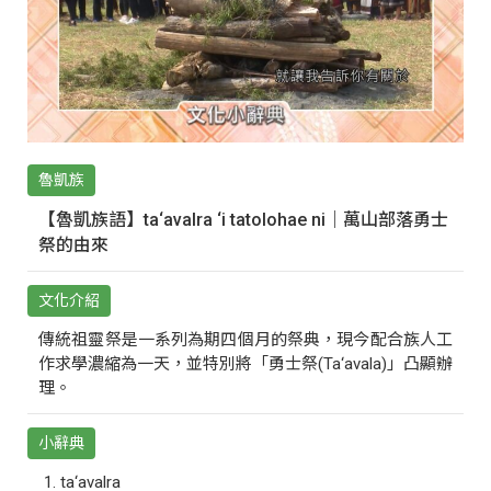
魯凱族
【魯凱族語】ta‘avalra ‘i tatolohae ni｜萬山部落勇士
祭的由來
文化介紹
傳統祖靈祭是一系列為期四個月的祭典，現今配合族人工
作求學濃縮為一天，並特別將「勇士祭(Ta‘avala)」凸顯辦
理。
小辭典
ta‘avalra