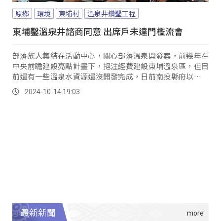
原鄉
環境
東埔村
溫泉井鑽鑿工程
東埔鑿溫泉井諮商同意 出席戶未達門檻流會
部落族人集結在活動中心，關心部落溫泉開發案，前幾年在
中央前瞻建設亮點計畫下，挹注經費建設東埔溫泉區，但目
前還有一些溫泉水資源還沒開發完成，日前南投縣府以及建
設公司，也來到部落召開工程說明會，但有族人認為應該先
2024-10-14 19:03
處理好民生用水，再來討論溫泉水，加上部落屬地質敏感
帶，擔心過度開發會影響族人生命財產安全。
最新新聞