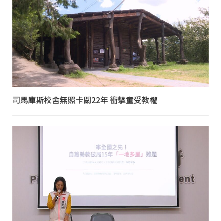
司馬庫斯校舍無照卡關22年 衝擊童受教權