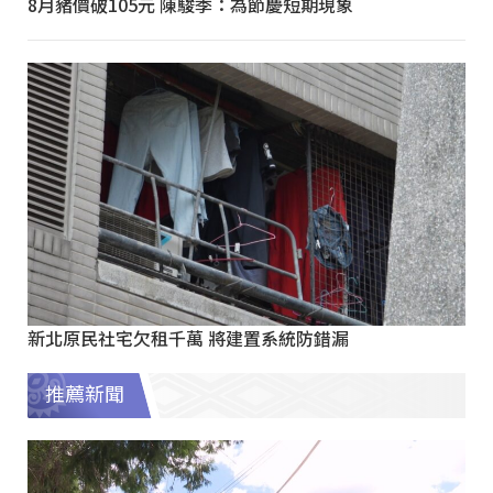
8月豬價破105元 陳駿季：為節慶短期現象
新北原民社宅欠租千萬 將建置系統防錯漏
推薦新聞