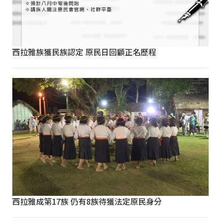
西拉雅族獲民族認定 原民日回顧正名歷程
西拉雅成第17族 仍有8族待獲法定原民身分