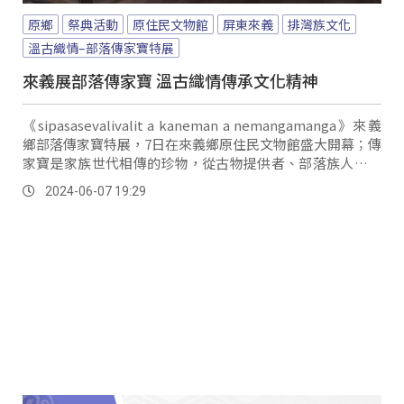
原鄉
祭典活動
原住民文物館
屏東來義
排灣族文化
溫古織情–部落傳家寶特展
來義展部落傳家寶 溫古織情傳承文化精神
《sipasasevalivalit a kaneman a nemangamanga》來義
鄉部落傳家寶特展，7日在來義鄉原住民文物館盛大開幕；傳
家寶是家族世代相傳的珍物，從古物提供者、部落族人口傳
記憶與文獻紀錄，可見證部落早期生活樣貌以及後來的社會
2024-06-07 19:29
變遷與發展，期待透過特展表述更深更廣的在地歷史文化。