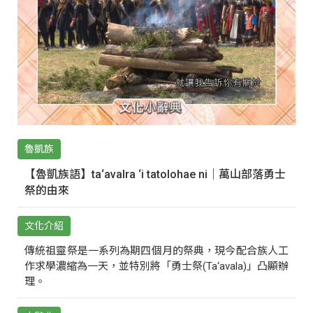
魯凱族
【魯凱族語】ta‘avalra ‘i tatolohae ni｜萬山部落勇士
祭的由來
文化介紹
傳統祖靈祭是一系列為期四個月的祭典，現今配合族人工
作求學濃縮為一天，並特別將「勇士祭(Ta‘avala)」凸顯辦
理。