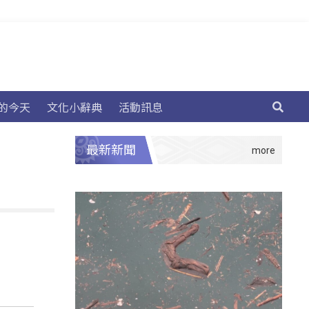
的今天
文化小辭典
活動訊息
最新新聞