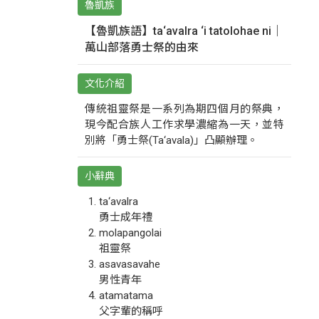
魯凱族
【魯凱族語】ta‘avalra ‘i tatolohae ni｜
萬山部落勇士祭的由來
文化介紹
傳統祖靈祭是一系列為期四個月的祭典，
現今配合族人工作求學濃縮為一天，並特
別將「勇士祭(Ta‘avala)」凸顯辦理。
小辭典
ta‘avalra
勇士成年禮
molapangolai
祖靈祭
asavasavahe
男性青年
atamatama
父字輩的稱呼