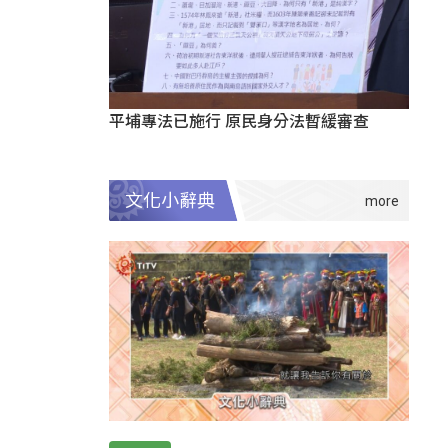
平埔專法已施行 原民身分法暫緩審查
文化小辭典