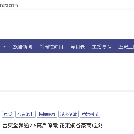
Instagram
族語新聞
新聞性節目
節目表
主播專區
歷史上
風災
台東池上
楊柳颱風
溪水倒灌
秀姑巒溪
台東全縣逾2.8萬戶停電 花東縱谷豪雨成災