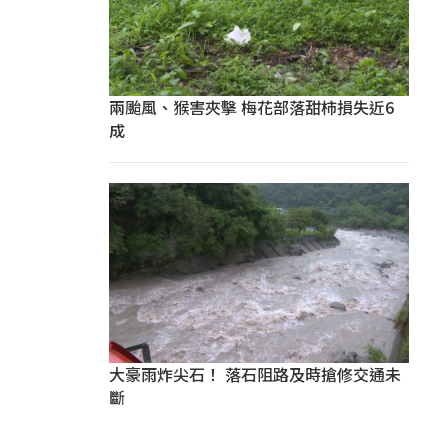
兩颱風、猴害夾擊 梅花部落甜柿損失近6
成
大豪雨炸尖石！ 落石阻路及時搶修交通未
斷