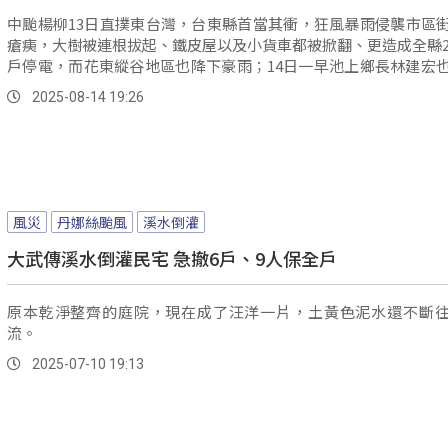
中颱楊柳13日直撲東台灣，台東縣首當其衝，狂風暴雨侵襲市區
瘡痍，大樹被連根拔起、鐵皮屋以及小貨車都被掀翻、更造成全縣2萬
戶停電，而花東縱谷地區也降下豪雨；14日一早池上鄉長林建宏
處災點會勘，掌握復原進度並研擬後續改善措施。
2025-08-14 19:26
風災
丹娜絲颱風
溪水倒灌
大武傳溪水倒灌民宅 急撤6戶、9人保全戶
原本乾淨整齊的庭院，現在成了汪洋一片，土黃色泥水還不斷
流。
2025-07-10 19:13