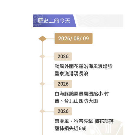
歷史上的今天
2026/ 08/ 09
2026
颱風外圍花蓮沿海風浪增強
鹽寮漁港現長浪
2026
白海豚颱風暴風圈縮小 竹
苗、台北山區防大雨
2026
兩颱風、猴害夾擊 梅花部落
甜柿損失近6成