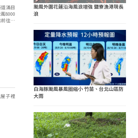
颱風外圍花蓮沿海風浪增強 鹽寮漁港現長
街道滿目
浪
8000
也前往多
白海豚颱風暴風圈縮小 竹苗、台北山區防
大雨
往屋子裡