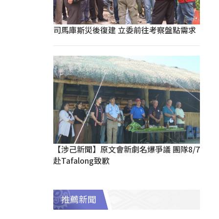
司馬庫斯災後復建 立委前往考察盤點需求
【涉己新聞】原文會新劇名爆爭議 團隊8/7
赴Tafalong致歉
推薦新聞