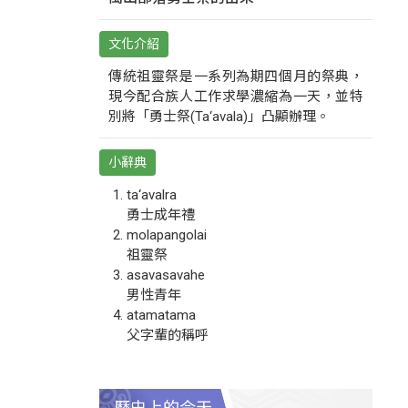
文化介紹
傳統祖靈祭是一系列為期四個月的祭典，
現今配合族人工作求學濃縮為一天，並特
別將「勇士祭(Ta‘avala)」凸顯辦理。
小辭典
ta‘avalra
勇士成年禮
molapangolai
祖靈祭
asavasavahe
男性青年
atamatama
父字輩的稱呼
歷史上的今天