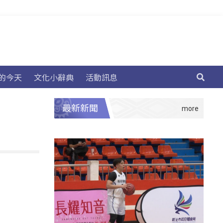
的今天
文化小辭典
活動訊息
最新新聞