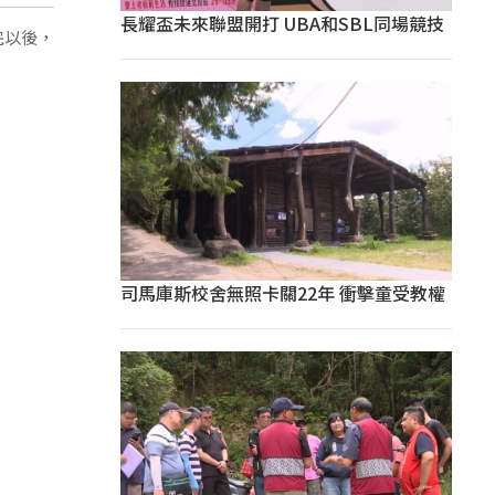
長耀盃未來聯盟開打 UBA和SBL同場競技
完以後，
司馬庫斯校舍無照卡關22年 衝擊童受教權