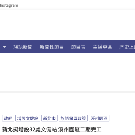
Instagram
族語新聞
新聞性節目
節目表
主播專區
歷史上
政經
增設文健站
新北市
族語保母政策
溪州園區
新北擬增設32處文健站 溪州園區二期完工