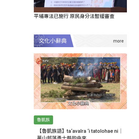
平埔專法已施行 原民身分法暫緩審查
文化小辭典
魯凱族
【魯凱族語】ta‘avalra ‘i tatolohae ni｜
萬山部落勇士祭的由來