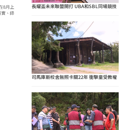
長耀盃未來聯盟開打 UBA和SBL同場競技
在8月上
屬實、師
司馬庫斯校舍無照卡關22年 衝擊童受教權