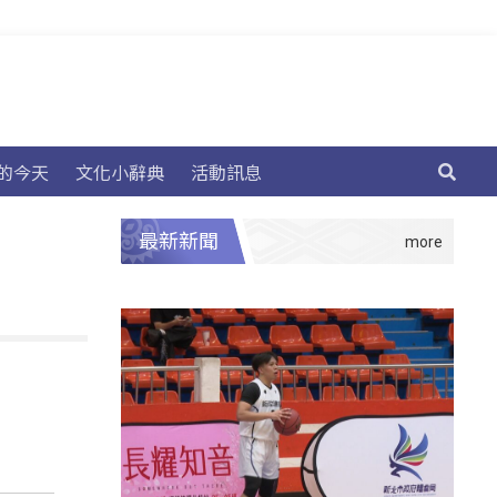
的今天
文化小辭典
活動訊息
最新新聞