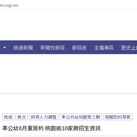
Instagram
族語新聞
新聞性節目
節目表
主播專區
歷史上
政經
教文
師資人力調整
準公共幼兒園第三期
相關契約草案
準公幼8月重簽約 桃園逾10家撤招生資訊