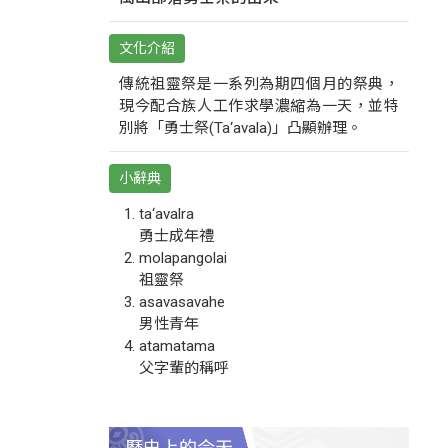
文化介紹
傳統祖靈祭是一系列為期四個月的祭典，
現今配合族人工作求學濃縮為一天，並特
別將「勇士祭(Ta‘avala)」凸顯辦理。
小辭典
ta‘avalra
勇士成年禮
molapangolai
祖靈祭
asavasavahe
男性青年
atamatama
父字輩的稱呼
歷史上的今天