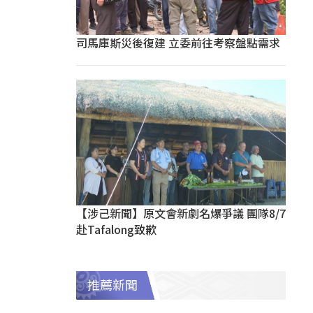
司馬庫斯災後復建 立委前往考察盤點需求
【涉己新聞】原文會新劇名爆爭議 團隊8/7
赴Tafalong致歉
推薦新聞