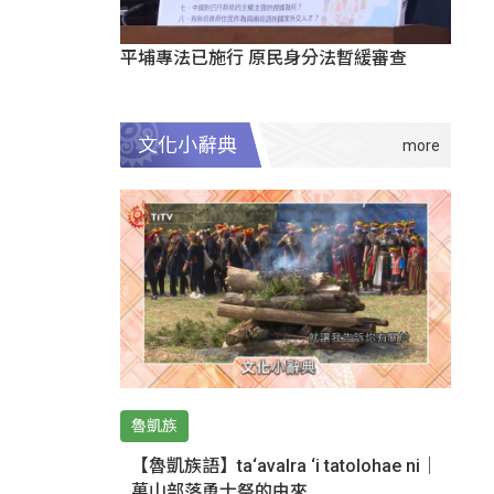
平埔專法已施行 原民身分法暫緩審查
文化小辭典
魯凱族
【魯凱族語】ta‘avalra ‘i tatolohae ni｜
萬山部落勇士祭的由來