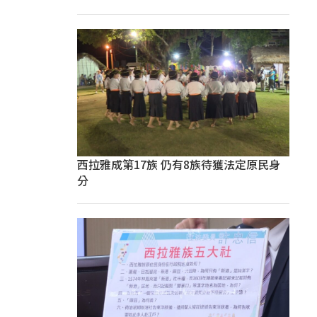
西拉雅成第17族 仍有8族待獲法定原民身
分