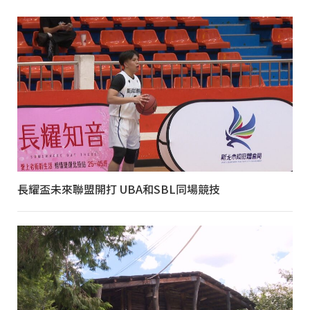
長耀盃未來聯盟開打 UBA和SBL同場競技