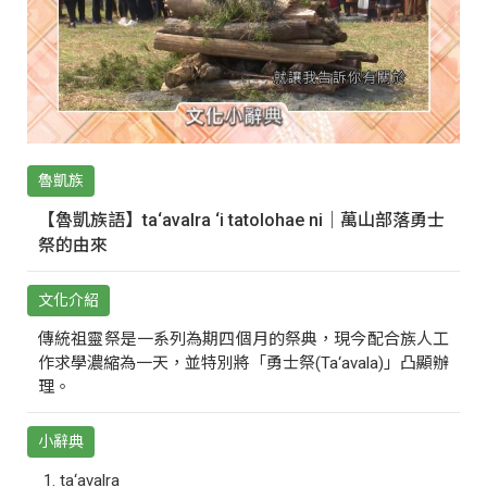
魯凱族
【魯凱族語】ta‘avalra ‘i tatolohae ni｜萬山部落勇士
祭的由來
文化介紹
傳統祖靈祭是一系列為期四個月的祭典，現今配合族人工
作求學濃縮為一天，並特別將「勇士祭(Ta‘avala)」凸顯辦
理。
小辭典
ta‘avalra