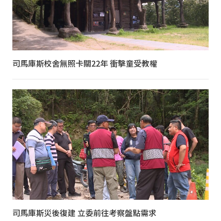
司馬庫斯校舍無照卡關22年 衝擊童受教權
司馬庫斯災後復建 立委前往考察盤點需求