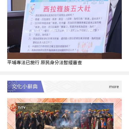
平埔專法已施行 原民身分法暫緩審查
文化小辭典