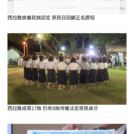
西拉雅族獲民族認定 原民日回顧正名歷程
西拉雅成第17族 仍有8族待獲法定原民身分