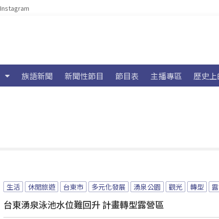
Instagram
族語新聞
新聞性節目
節目表
主播專區
歷史上
生活
休閒旅遊
台東市
多元化發展
湧泉公園
觀光
轉型
露
台東湧泉泳池水位難回升 計畫轉型露營區