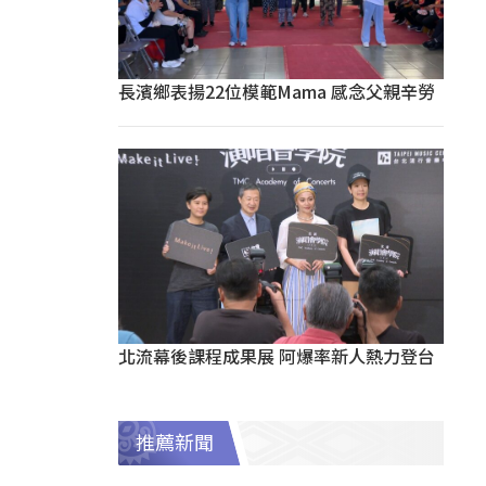
長濱鄉表揚22位模範Mama 感念父親辛勞
北流幕後課程成果展 阿爆率新人熱力登台
推薦新聞