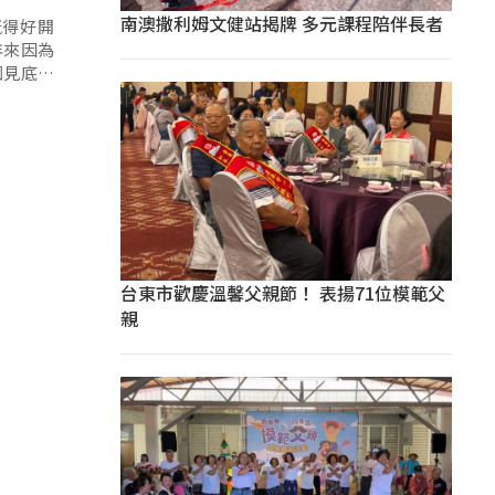
南澳撒利姆文健站揭牌 多元課程陪伴長者
玩得好開
年來因為
涸見底，
台東市歡慶溫馨父親節！ 表揚71位模範父
親