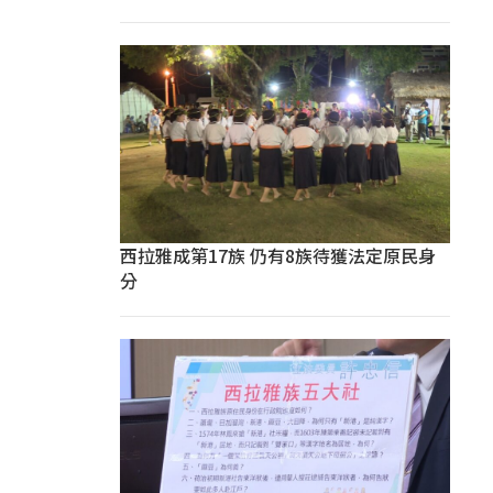
西拉雅成第17族 仍有8族待獲法定原民身
分