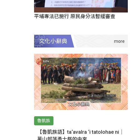
平埔專法已施行 原民身分法暫緩審查
文化小辭典
魯凱族
【魯凱族語】ta‘avalra ‘i tatolohae ni｜
萬山部落勇士祭的由來