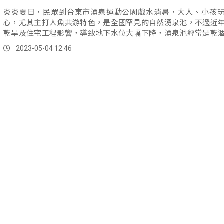
炎炎夏日，民眾到台東市湧泉運動公園戲水消暑，大人、小孩
心，尤其主打人魚共游特色，是全國罕見的自然湧泉池，不過近
乾旱及住宅工程影響，導致地下水位大幅下降，湧泉池經常是乾
根本沒辦法下水游泳，甚至影響魚類生存。
2023-05-04 12:46