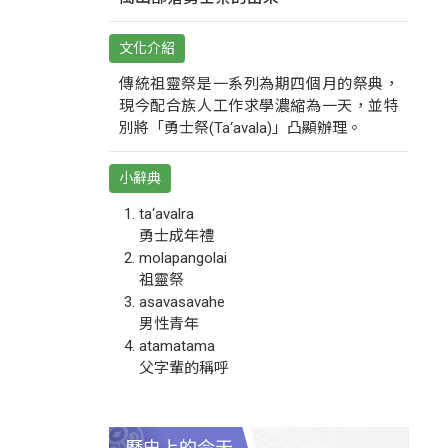
文化介紹
傳統祖靈祭是一系列為期四個月的祭典，
現今配合族人工作求學濃縮為一天，並特
別將「勇士祭(Ta‘avala)」凸顯辦理。
小辭典
ta‘avalra
勇士成年禮
molapangolai
祖靈祭
asavasavahe
男性青年
atamatama
父字輩的稱呼
歷史上的今天