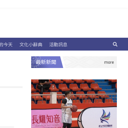
的今天
文化小辭典
活動訊息
最新新聞