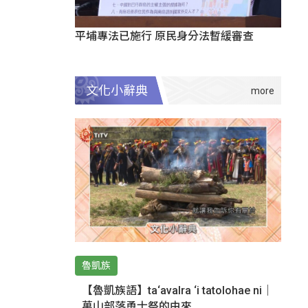
平埔專法已施行 原民身分法暫緩審查
文化小辭典
魯凱族
【魯凱族語】ta‘avalra ‘i tatolohae ni｜
萬山部落勇士祭的由來