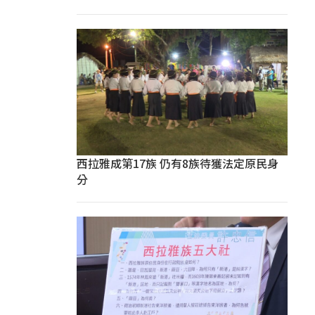
西拉雅成第17族 仍有8族待獲法定原民身
分