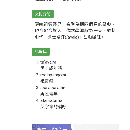
文化介紹
傳統祖靈祭是一系列為期四個月的祭典，
現今配合族人工作求學濃縮為一天，並特
別將「勇士祭(Ta‘avala)」凸顯辦理。
小辭典
ta‘avalra
勇士成年禮
molapangolai
祖靈祭
asavasavahe
男性青年
atamatama
父字輩的稱呼
歷史上的今天