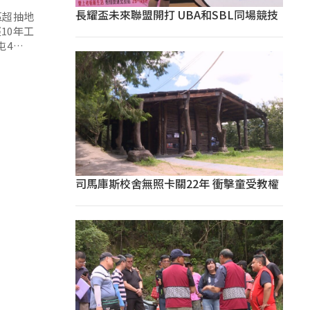
長耀盃未來聯盟開打 UBA和SBL同場競技
區超抽地
10年工
屯4萬噸
司馬庫斯校舍無照卡關22年 衝擊童受教權