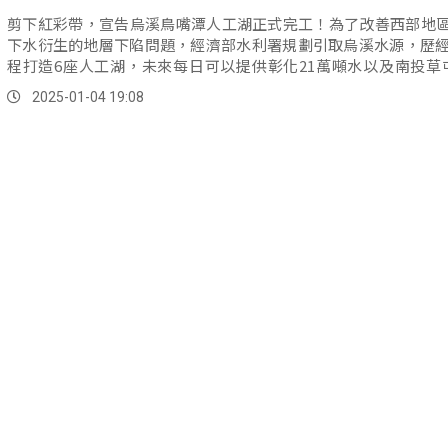
剪下紅彩帶，宣告烏溪鳥嘴潭人工湖正式完工！為了改善西部地
下水衍生的地層下陷問題，經濟部水利署規劃引取烏溪水源，歷經
程打造6座人工湖，未來每日可以提供彰化21萬噸水以及南投草
水。
2025-01-04 19:08