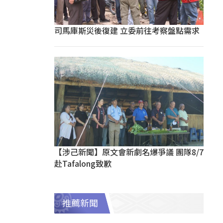
司馬庫斯災後復建 立委前往考察盤點需求
【涉己新聞】原文會新劇名爆爭議 團隊8/7
赴Tafalong致歉
推薦新聞