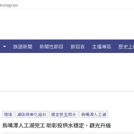
Instagram
族語新聞
新聞性節目
節目表
主播專區
歷史上
環境
湖區綠美化設計
穩定民生用水
鳥嘴潭人工湖
鳥嘴潭人工湖完工 助彰投供水穩定、觀光升級