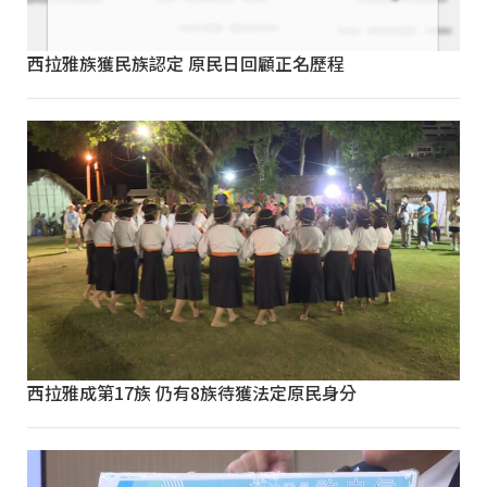
西拉雅族獲民族認定 原民日回顧正名歷程
西拉雅成第17族 仍有8族待獲法定原民身分