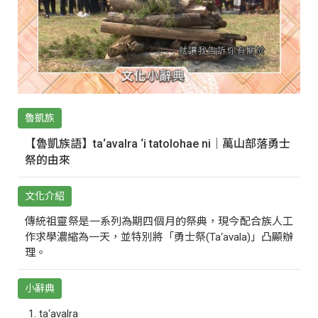
魯凱族
【魯凱族語】ta‘avalra ‘i tatolohae ni｜萬山部落勇士
祭的由來
文化介紹
傳統祖靈祭是一系列為期四個月的祭典，現今配合族人工
作求學濃縮為一天，並特別將「勇士祭(Ta‘avala)」凸顯辦
理。
小辭典
ta‘avalra