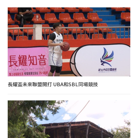
長耀盃未來聯盟開打 UBA和SBL同場競技