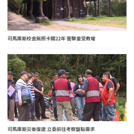
司馬庫斯校舍無照卡關22年 衝擊童受教權
司馬庫斯災後復建 立委前往考察盤點需求