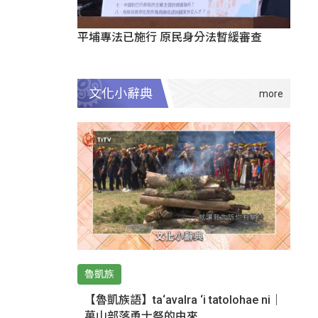
平埔專法已施行 原民身分法暫緩審查
文化小辭典
魯凱族
【魯凱族語】ta‘avalra ‘i tatolohae ni｜
萬山部落勇士祭的由來