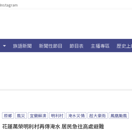
Instagram
族語新聞
新聞性節目
節目表
主播專區
歷史上
原鄉
風災
宜蘭蘇澳
明利村
淹水災情
超大豪雨
鳳凰颱風
花蓮萬榮明利村再傳淹水 居民急往高處避難