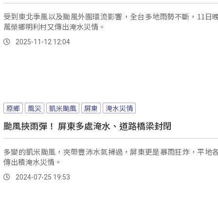
受到東北季風以及颱風外圍環流影響，全台多地雨勢不斷，11日
萬榮鄉明利村又傳出淹水災情。
2025-11-12 12:04
原鄉
風災
凱米颱風
屏東
淹水災情
颱風挾雨彈！ 屏東多處淹水、道路橋梁封閉
多變的凱米颱風，夾帶豐沛水氣掃過，屏東更是暴雨狂炸，平地
傳出積淹水災情。
2024-07-25 19:53