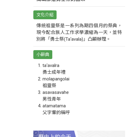
文化介紹
傳統祖靈祭是一系列為期四個月的祭典，
現今配合族人工作求學濃縮為一天，並特
別將「勇士祭(Ta‘avala)」凸顯辦理。
小辭典
ta‘avalra
勇士成年禮
molapangolai
祖靈祭
asavasavahe
男性青年
atamatama
父字輩的稱呼
歷史上的今天