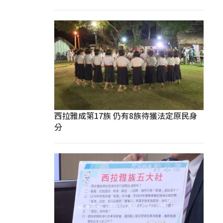
西拉雅成第17族 仍有8族待獲法定原民身
分