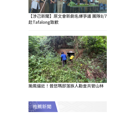
【涉己新聞】原文會新劇名爆爭議 團隊8/7
赴Tafalong致歉
颱風逼近！普悠瑪部落族人勘查共管山林
推薦新聞