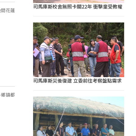
司馬庫斯校舍無照卡關22年 衝擊童受教權
晚間花蓮
司馬庫斯災後復建 立委前往考察盤點需求
各鄉鎮都