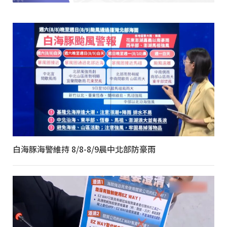
白海豚海警維持 8/8-8/9晨中北部防豪雨