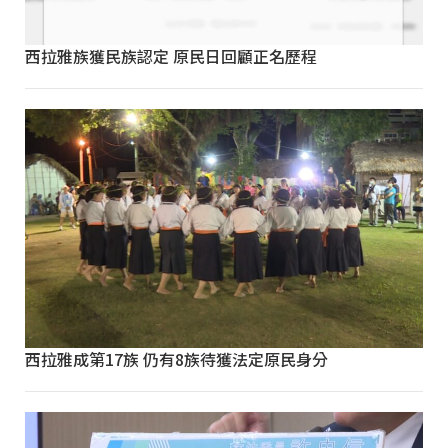
西拉雅族獲民族認定 原民日回顧正名歷程
西拉雅成第17族 仍有8族待獲法定原民身分