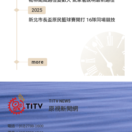
楊柳颱風路徑變數大 氣象署說明最新路徑
2025
新北市長盃原民籃球賽開打 16隊同場競技
more
TITV NEWS
原視新聞網
電話：(02)2788-1600