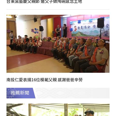
台東窯藝慶父親節 邀父子做陶碗感念土地
南投仁愛表揚16位模範父親 感謝爸爸辛勞
推薦新聞