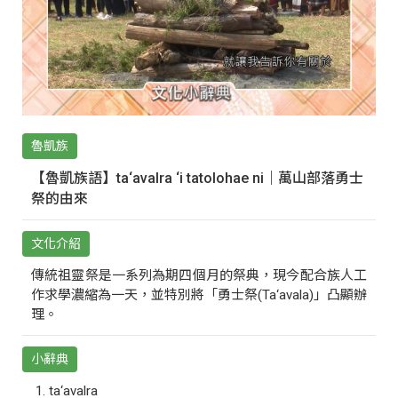
魯凱族
【魯凱族語】ta‘avalra ‘i tatolohae ni｜萬山部落勇士
祭的由來
文化介紹
傳統祖靈祭是一系列為期四個月的祭典，現今配合族人工
作求學濃縮為一天，並特別將「勇士祭(Ta‘avala)」凸顯辦
理。
小辭典
ta‘avalra