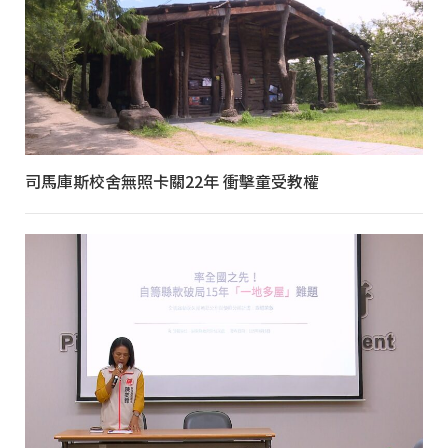
司馬庫斯校舍無照卡關22年 衝擊童受教權