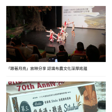
「跟著月亮」放映分享 認識布農文化深厚底蘊