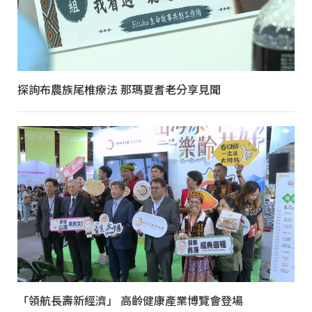
探詢布農族尾椎療法 那瑪夏耆老分享見聞
「領航長壽新經濟」 高齡健康產業博覽會登場