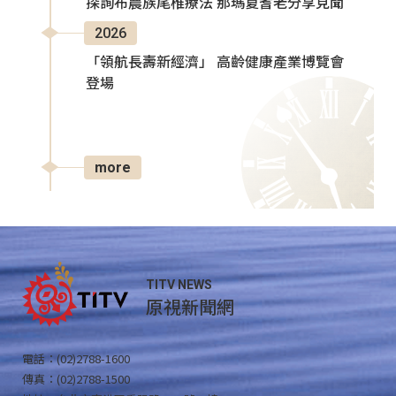
探詢布農族尾椎療法 那瑪夏耆老分享見聞
2026
「領航長壽新經濟」 高齡健康產業博覽會
登場
more
TITV NEWS
原視新聞網
電話：(02)2788-1600
傳真：(02)2788-1500