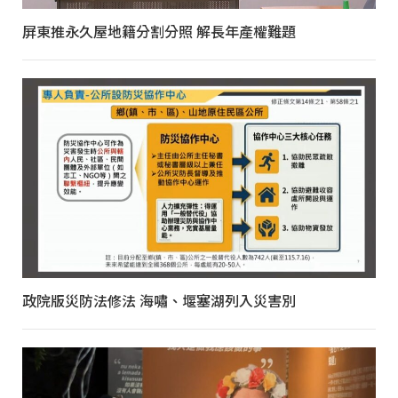
屏東推永久屋地籍分割分照 解長年產權難題
政院版災防法修法 海嘯、堰塞湖列入災害別