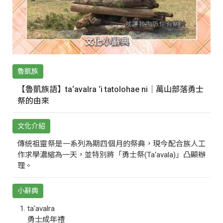
魯凱族
【魯凱族語】ta‘avalra ‘i tatolohae ni｜萬山部落勇士
祭的由來
文化介紹
傳統祖靈祭是一系列為期四個月的祭典，現今配合族人工
作求學濃縮為一天，並特別將「勇士祭(Ta‘avala)」凸顯辦
理。
小辭典
ta‘avalra
勇士成年禮