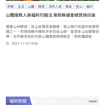
原鄉
生活
山難
搜救
消防人員
獎金
登山
福利
山難搜救人員福利引關注 南投縣議會總質詢討論
隨著山林開放，加上疫情逐漸趨緩，登山健行成國內旅遊首
選之一，而南投縣內擁有許多百岳山峰，是眾多山友朝聖目
標，但伴隨而來的也是山難事故頻頻發生，而救難過程中，
搜救人員冒險搜山、疲於奔命，卻沒有好的福利措...。
2021-11-15 19:06
最新新聞