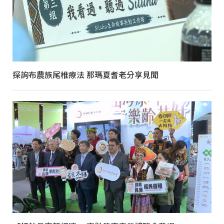
探詢布農族尾椎療法 那瑪夏耆老分享見聞