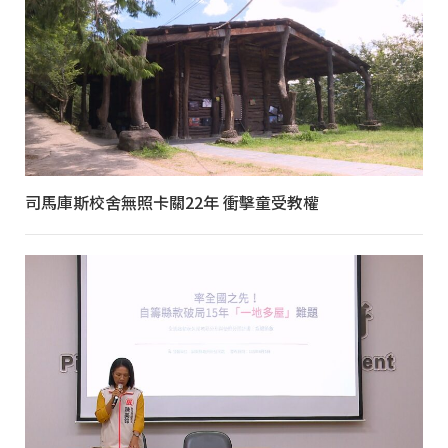
司馬庫斯校舍無照卡關22年 衝擊童受教權