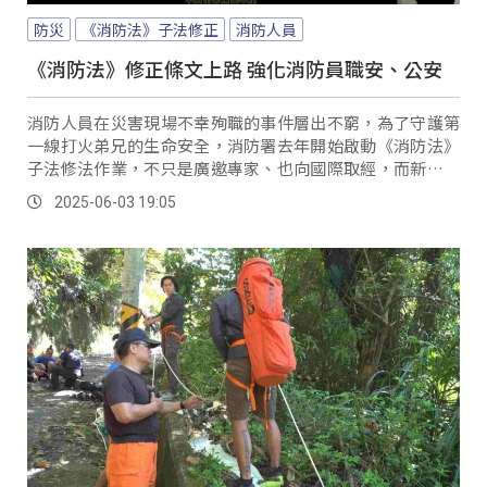
防災
《消防法》子法修正
消防人員
《消防法》修正條文上路 強化消防員職安、公安
消防人員在災害現場不幸殉職的事件層出不窮，為了守護第
一線打火弟兄的生命安全，消防署去年開始啟動《消防法》
子法修法作業，不只是廣邀專家、也向國際取經，而新修正
條文也在6月1日正式上路；消防署強調從法律制度到實際執
2025-06-03 19:05
行面，都要做到全面保障。