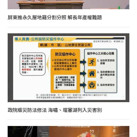
屏東推永久屋地籍分割分照 解長年產權難題
政院版災防法修法 海嘯、堰塞湖列入災害別