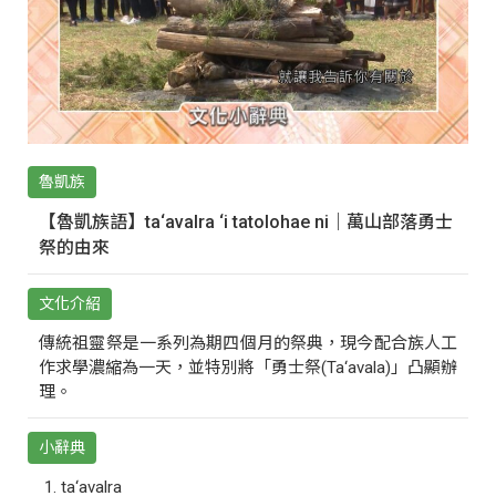
魯凱族
【魯凱族語】ta‘avalra ‘i tatolohae ni｜萬山部落勇士
祭的由來
文化介紹
傳統祖靈祭是一系列為期四個月的祭典，現今配合族人工
作求學濃縮為一天，並特別將「勇士祭(Ta‘avala)」凸顯辦
理。
小辭典
ta‘avalra