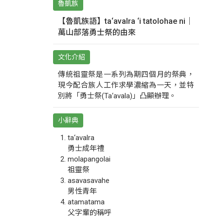
魯凱族
【魯凱族語】ta‘avalra ‘i tatolohae ni｜
萬山部落勇士祭的由來
文化介紹
傳統祖靈祭是一系列為期四個月的祭典，
現今配合族人工作求學濃縮為一天，並特
別將「勇士祭(Ta‘avala)」凸顯辦理。
小辭典
ta‘avalra
勇士成年禮
molapangolai
祖靈祭
asavasavahe
男性青年
atamatama
父字輩的稱呼