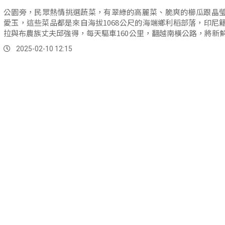
公園旁，民眾熱情挑選蔬菜，有翠綠的高麗菜、脆爽的櫛瓜跟晶
愛玉，這些菜品都是來自海拔1068公尺的海端鄉利稻部落，印尼
拉與布農族丈夫邱強得，每天驅車160公里，翻越南橫公路，將新
蔬菜運到台東市販賣，每一樣都充滿山林的氣息。
2025-02-10 12:15