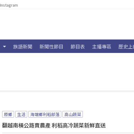
Instagram
族語新聞
新聞性節目
節目表
主播專區
歷史上
原鄉
生活
海端鄉利稻部落
高山蔬菜
翻越南橫公路賣農產 利稻高冷蔬菜新鮮直送