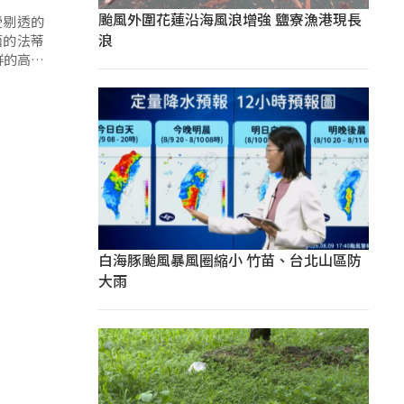
颱風外圍花蓮沿海風浪增強 鹽寮漁港現長
瑩剔透的
浪
籍的法蒂
鮮的高山
白海豚颱風暴風圈縮小 竹苗、台北山區防
大雨