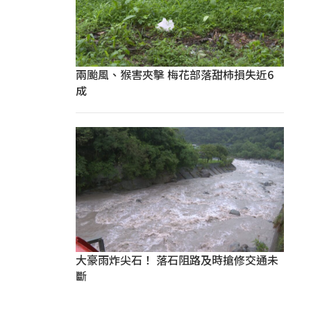
兩颱風、猴害夾擊 梅花部落甜柿損失近6
成
大豪雨炸尖石！ 落石阻路及時搶修交通未
斷