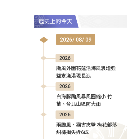
歷史上的今天
2026/ 08/ 09
2026
颱風外圍花蓮沿海風浪增強
鹽寮漁港現長浪
2026
白海豚颱風暴風圈縮小 竹
苗、台北山區防大雨
2026
兩颱風、猴害夾擊 梅花部落
甜柿損失近6成