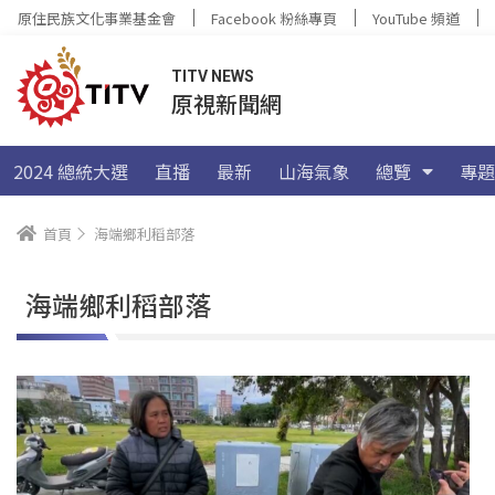
原住民族文化事業基金會
Facebook 粉絲專頁
YouTube 頻道
TITV NEWS
原視新聞網
2024 總統大選
直播
最新
山海氣象
總覽
專題
首頁
海端鄉利稻部落
海端鄉利稻部落