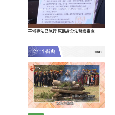
平埔專法已施行 原民身分法暫緩審查
文化小辭典