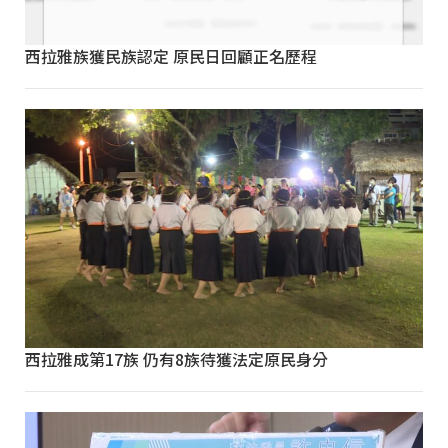
西拉雅族獲民族認定 原民日回顧正名歷程
西拉雅成第17族 仍有8族待獲法定原民身分