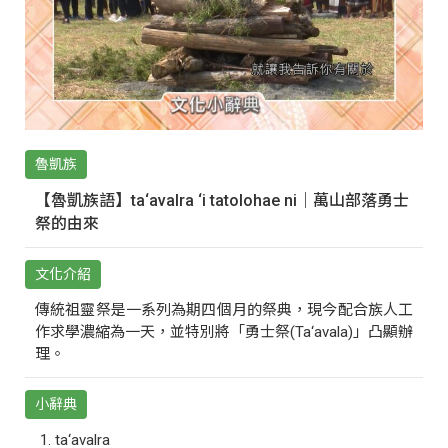
魯凱族
【魯凱族語】ta‘avalra ‘i tatolohae ni｜萬山部落勇士
祭的由來
文化介紹
傳統祖靈祭是一系列為期四個月的祭典，現今配合族人工
作求學濃縮為一天，並特別將「勇士祭(Ta‘avala)」凸顯辦
理。
小辭典
ta‘avalra