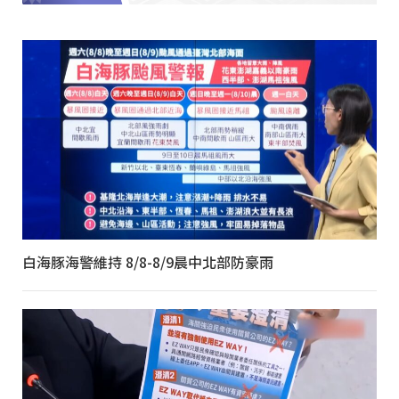
白海豚海警維持 8/8-8/9晨中北部防豪雨