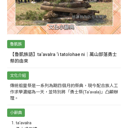
魯凱族
【魯凱族語】ta‘avalra ‘i tatolohae ni｜萬山部落勇士
祭的由來
文化介紹
傳統祖靈祭是一系列為期四個月的祭典，現今配合族人工
作求學濃縮為一天，並特別將「勇士祭(Ta‘avala)」凸顯辦
理。
小辭典
ta‘avalra