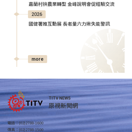
嘉蘭村拚農業轉型 金峰說明會促經驗交流
2026
國健署推互動展 長者量六力揪失能警訊
more
TITV NEWS
原視新聞網
電話：(02)2788-1600
傳真：(02)2788-1500