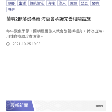
原鄉
生活
傳統領域
海權
漁人
碼頭
禁忌
蘭嶼
野銀
蘭嶼2部落沒碼頭 海委會承諾完善相關設施
每年飛魚季節，蘭嶼達悟族人就會划著拼板舟，搏浪出海，
用性命換取珍貴漁獲。
2021-10-25 19:03
最新新聞