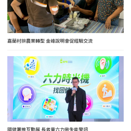
嘉蘭村拚農業轉型 金峰說明會促經驗交流
國健署推互動展 長者量六力揪失能警訊