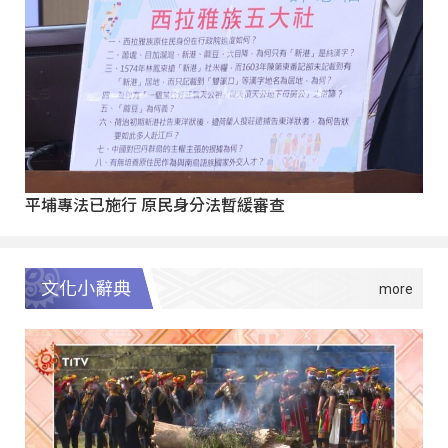
平埔專法已施行 原民身分法暫緩審查
文化小辭典