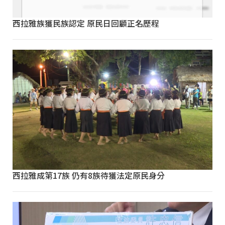
西拉雅族獲民族認定 原民日回顧正名歷程
西拉雅成第17族 仍有8族待獲法定原民身分