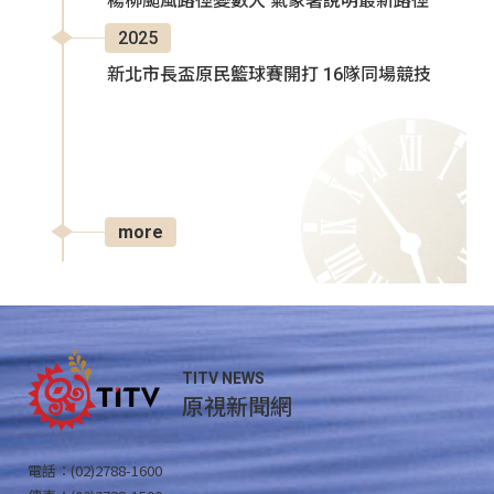
楊柳颱風路徑變數大 氣象署說明最新路徑
2025
新北市長盃原民籃球賽開打 16隊同場競技
more
TITV NEWS
原視新聞網
電話：(02)2788-1600