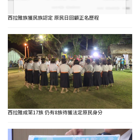
西拉雅族獲民族認定 原民日回顧正名歷程
西拉雅成第17族 仍有8族待獲法定原民身分