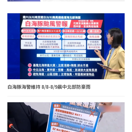
白海豚海警維持 8/8-8/9晨中北部防豪雨