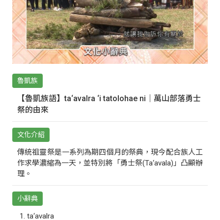
魯凱族
【魯凱族語】ta‘avalra ‘i tatolohae ni｜萬山部落勇士
祭的由來
文化介紹
傳統祖靈祭是一系列為期四個月的祭典，現今配合族人工
作求學濃縮為一天，並特別將「勇士祭(Ta‘avala)」凸顯辦
理。
小辭典
ta‘avalra