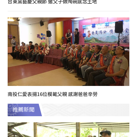
台東窯藝慶父親節 邀父子做陶碗感念土地
南投仁愛表揚16位模範父親 感謝爸爸辛勞
推薦新聞