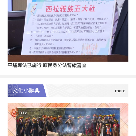
平埔專法已施行 原民身分法暫緩審查
文化小辭典