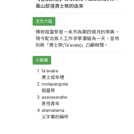
萬山部落勇士祭的由來
文化介紹
傳統祖靈祭是一系列為期四個月的祭典，
現今配合族人工作求學濃縮為一天，並特
別將「勇士祭(Ta‘avala)」凸顯辦理。
小辭典
ta‘avalra
勇士成年禮
molapangolai
祖靈祭
asavasavahe
男性青年
atamatama
父字輩的稱呼