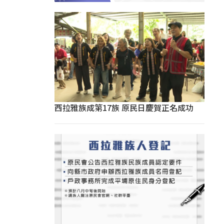
西拉雅族成第17族 原民日慶賀正名成功