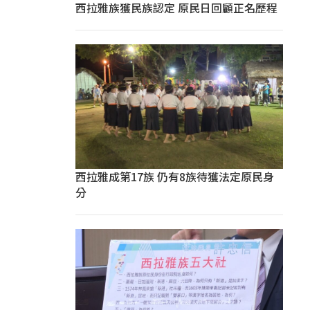
西拉雅族獲民族認定 原民日回顧正名歷程
西拉雅成第17族 仍有8族待獲法定原民身
分