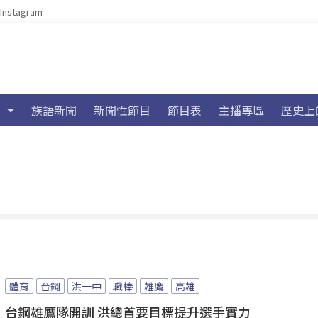
Instagram
族語新聞
新聞性節目
節目表
主播專區
歷史上
體育
台鋼
洪一中
職棒
雄鷹
高雄
台鋼雄鷹隊開訓 洪總首要目標提升選手實力