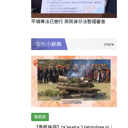
平埔專法已施行 原民身分法暫緩審查
文化小辭典
魯凱族
【魯凱族語】ta‘avalra ‘i tatolohae ni｜