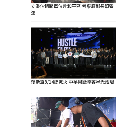
立委偕相關單位赴和平區 考察原鄉長照營
運
瓊斯盃8/14燃戰火 中華男籃陣容星光熠熠