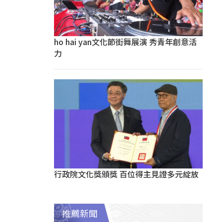
ho hai yan文化節街舞展演 秀青年創意活
力
行政院文化獎頒獎 百位得主見證多元綻放
推薦新聞