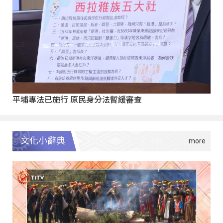
平埔專法已施行 原民身分法暫緩審查
文化小辭典