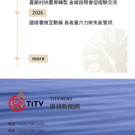
嘉蘭村拚農業轉型 金峰說明會促經驗交流
2026
國健署推互動展 長者量六力揪失能警訊
more
TITV NEWS
原視新聞網
電話：(02)2788-1600
傳真：(02)2788-1500