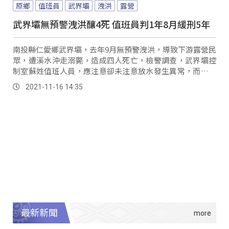
原鄉
值班員
武界壩
洩洪
露營
武界壩無預警洩洪釀4死 值班員判1年8月緩刑5年
南投縣仁愛鄉武界壩，去年9月無預警洩洪，導致下游露營民
眾，遭溪水沖走溺斃，造成四人死亡，檢警調查，武界壩控
制室蘇姓值班人員，應注意卻未注意放水發生異常，而且在
值班日誌「填載不實紀錄」，經南投地院審結，...。
2021-11-16 14:35
最新新聞