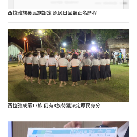
西拉雅族獲民族認定 原民日回顧正名歷程
西拉雅成第17族 仍有8族待獲法定原民身分