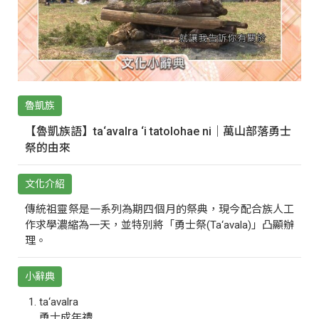
魯凱族
【魯凱族語】ta‘avalra ‘i tatolohae ni｜萬山部落勇士
祭的由來
文化介紹
傳統祖靈祭是一系列為期四個月的祭典，現今配合族人工
作求學濃縮為一天，並特別將「勇士祭(Ta‘avala)」凸顯辦
理。
小辭典
ta‘avalra
勇士成年禮