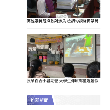
高雄議員范織欽疑涉貪 檢調約談聲押禁見
長榮百合小暑期營 大學生伴原鄉童過暑假
推薦新聞