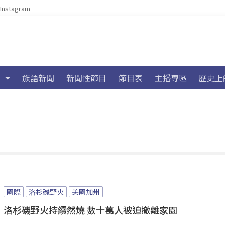
Instagram
族語新聞
新聞性節目
節目表
主播專區
歷史上
國際
洛杉磯野火
美國加州
洛杉磯野火持續然燒 數十萬人被迫撤離家園