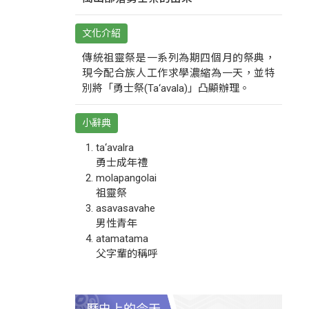
文化介紹
傳統祖靈祭是一系列為期四個月的祭典，
現今配合族人工作求學濃縮為一天，並特
別將「勇士祭(Ta‘avala)」凸顯辦理。
小辭典
ta‘avalra
勇士成年禮
molapangolai
祖靈祭
asavasavahe
男性青年
atamatama
父字輩的稱呼
歷史上的今天