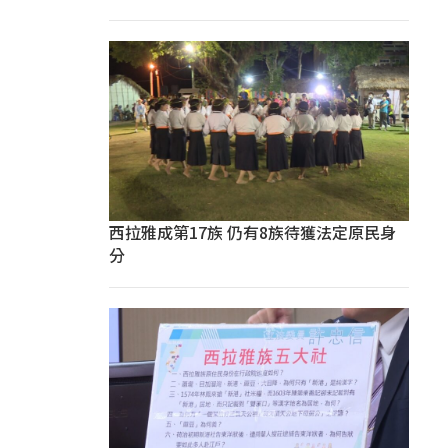
西拉雅成第17族 仍有8族待獲法定原民身
分