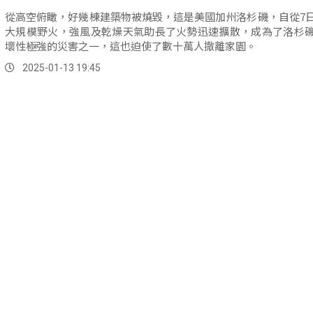
從高空俯瞰，好幾棟建築物被燒毀，這是美國加州洛杉磯，自從7
大規模野火，強風及乾燥天氣助長了火勢迅速擴散，成為了洛杉
壞性極強的災害之一，這也迫使了數十萬人撤離家園。
2025-01-13 19:45