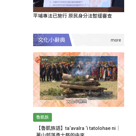
平埔專法已施行 原民身分法暫緩審查
文化小辭典
魯凱族
【魯凱族語】ta‘avalra ‘i tatolohae ni｜
萬山部落勇士祭的由來