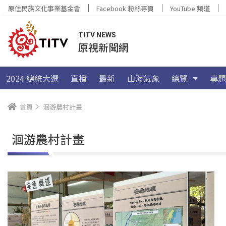
原住民族文化事業基金會
Facebook 粉絲專頁
YouTube 頻道
TITV NEWS
原視新聞網
2024 總統大選
直播
最新
山海氣象
總覽
專題
首頁
洄游農村計畫
洄游農村計畫