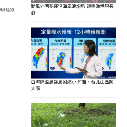
颱風外圍花蓮沿海風浪增強 鹽寮漁港現長
作辦理的
浪
白海豚颱風暴風圈縮小 竹苗、台北山區防
大雨