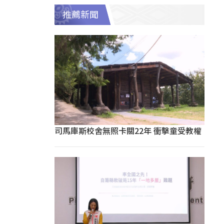
推薦新聞
司馬庫斯校舍無照卡關22年 衝擊童受教權