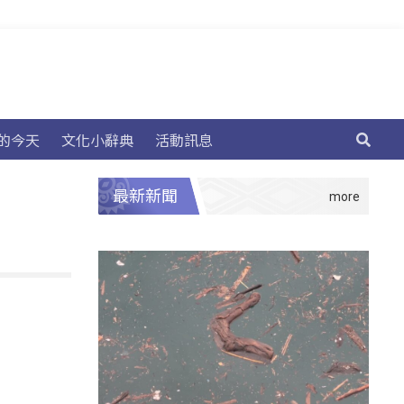
的今天
文化小辭典
活動訊息
最新新聞