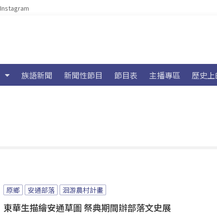
Instagram
族語新聞
新聞性節目
節目表
主播專區
歷史上
原鄉
安通部落
洄游農村計畫
東華生描繪安通草圖 祭典期間辦部落文史展