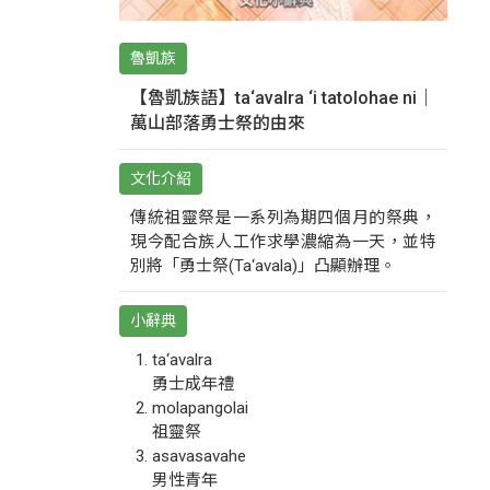
魯凱族
【魯凱族語】ta‘avalra ‘i tatolohae ni｜
萬山部落勇士祭的由來
文化介紹
傳統祖靈祭是一系列為期四個月的祭典，
現今配合族人工作求學濃縮為一天，並特
別將「勇士祭(Ta‘avala)」凸顯辦理。
小辭典
ta‘avalra
勇士成年禮
molapangolai
祖靈祭
asavasavahe
男性青年