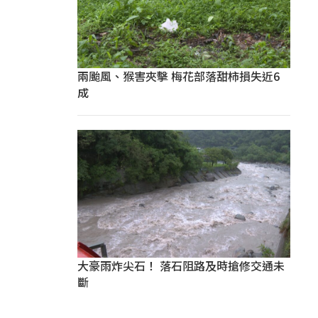
兩颱風、猴害夾擊 梅花部落甜柿損失近6
成
大豪雨炸尖石！ 落石阻路及時搶修交通未
斷