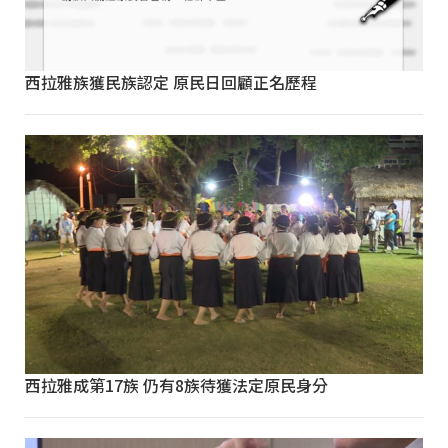
西拉雅族獲民族認定 原民日回顧正名歷程
西拉雅成第17族 仍有8族待獲法定原民身分