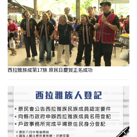
西拉雅族成第17族 原民日慶賀正名成功