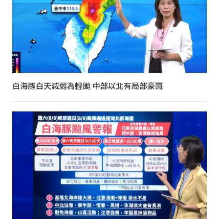
白海豚白天減弱為輕颱 中部以北有局部豪雨