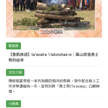
魯凱族
【魯凱族語】ta‘avalra ‘i tatolohae ni｜萬山部落勇士
祭的由來
文化介紹
傳統祖靈祭是一系列為期四個月的祭典，現今配合族人工
作求學濃縮為一天，並特別將「勇士祭(Ta‘avala)」凸顯辦
理。
小辭典