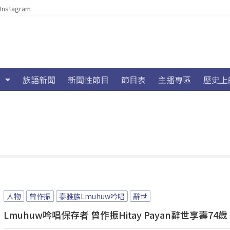
Instagram
族語新聞
新聞性節目
節目表
主播專區
歷史上
人物
曾作振
泰雅族Lmuhuw吟唱
辭世
Lmuhuw吟唱保存者 曾作振Hitay Payan辭世享壽74歲