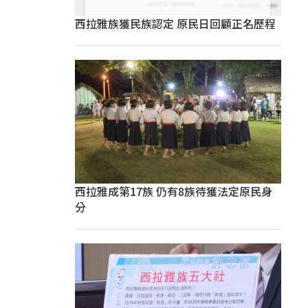
西拉雅族獲民族認定 原民日回顧正名歷程
西拉雅成第17族 仍有8族待獲法定原民身
分