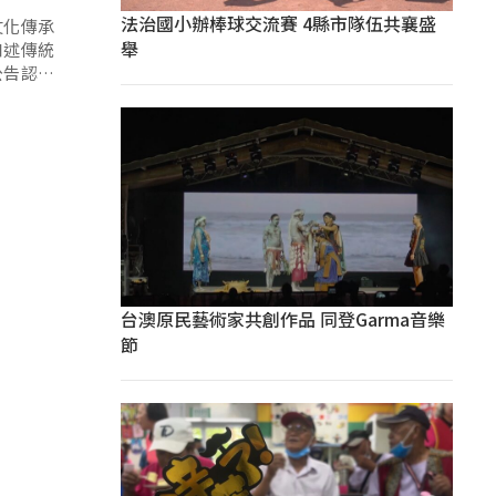
法治國小辦棒球交流賽 4縣市隊伍共襄盛
文化傳承
舉
口述傳統
公告認定
台澳原民藝術家共創作品 同登Garma音樂
節