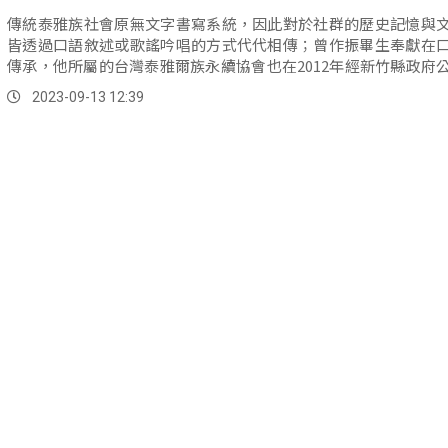
傳統泰雅族社會原無文字書寫系統，因此對於社群的歷史記憶與
皆透過口語敘述或歌謠吟唱的方式代代相傳；曾作振畢生奉獻在
傳承，他所屬的台灣泰雅爾族永續協會也在2012年經新竹縣政府
為「...。
2023-09-13 12:39