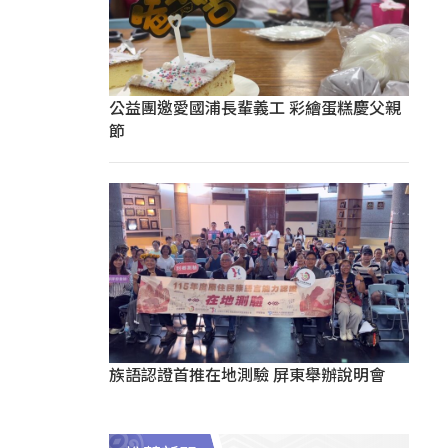
公益團邀愛國浦長輩義工 彩繪蛋糕慶父親
節
族語認證首推在地測驗 屏東舉辦說明會