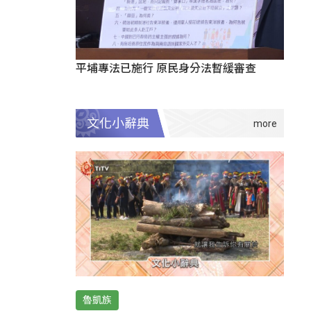
平埔專法已施行 原民身分法暫緩審查
文化小辭典
魯凱族