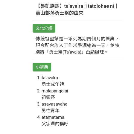
【魯凱族語】ta‘avalra ‘i tatolohae ni｜
萬山部落勇士祭的由來
文化介紹
傳統祖靈祭是一系列為期四個月的祭典，
現今配合族人工作求學濃縮為一天，並特
別將「勇士祭(Ta‘avala)」凸顯辦理。
小辭典
ta‘avalra
勇士成年禮
molapangolai
祖靈祭
asavasavahe
男性青年
atamatama
父字輩的稱呼