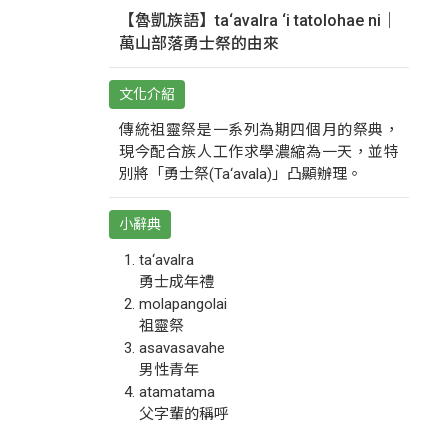
【魯凱族語】ta‘avalra ‘i tatolohae ni｜
萬山部落勇士祭的由來
文化介紹
傳統祖靈祭是一系列為期四個月的祭典，
現今配合族人工作求學濃縮為一天，並特
別將「勇士祭(Ta‘avala)」凸顯辦理。
小辭典
ta‘avalra
勇士成年禮
molapangolai
祖靈祭
asavasavahe
男性青年
atamatama
父字輩的稱呼