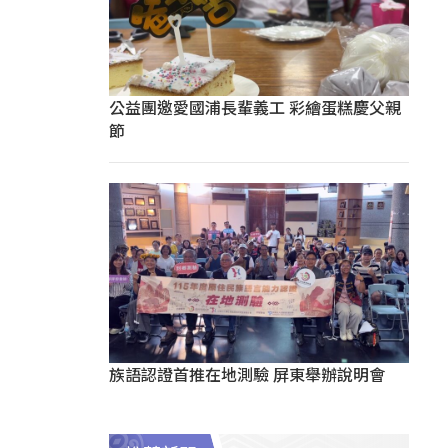
公益團邀愛國浦長輩義工 彩繪蛋糕慶父親
節
族語認證首推在地測驗 屏東舉辦說明會