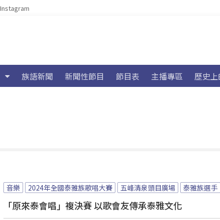
Instagram
族語新聞
新聞性節目
節目表
主播專區
歷史上
音樂
2024年全國泰雅族歌唱大賽
五峰清泉頭目廣場
泰雅族選手
「原來泰會唱」複決賽 以歌會友傳承泰雅文化