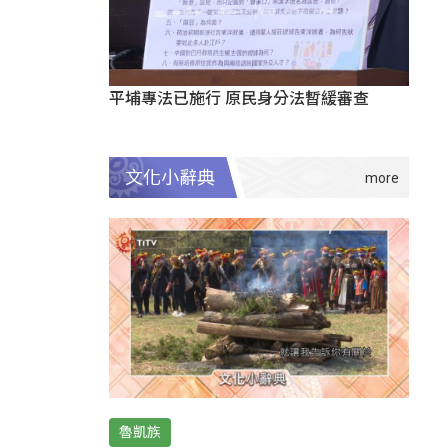
平埔專法已施行 原民身分法暫緩審查
文化小辭典
魯凱族