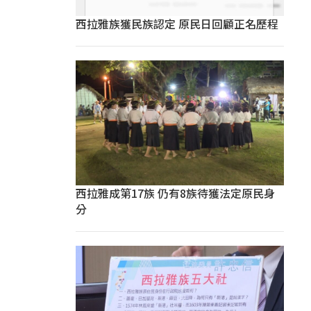
西拉雅族獲民族認定 原民日回顧正名歷程
西拉雅成第17族 仍有8族待獲法定原民身
分