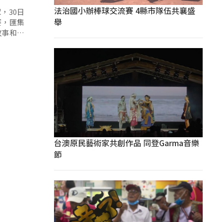
法治國小辦棒球交流賽 4縣市隊伍共襄盛
，30日
舉
賽，匯集
故事和傳
台澳原民藝術家共創作品 同登Garma音樂
節