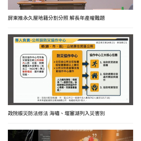
屏東推永久屋地籍分割分照 解長年產權難題
政院版災防法修法 海嘯、堰塞湖列入災害別