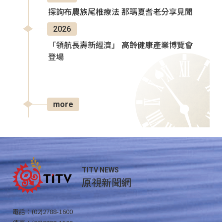
探詢布農族尾椎療法 那瑪夏耆老分享見聞
2026
「領航長壽新經濟」 高齡健康產業博覽會
登場
more
TITV NEWS
原視新聞網
電話：(02)2788-1600