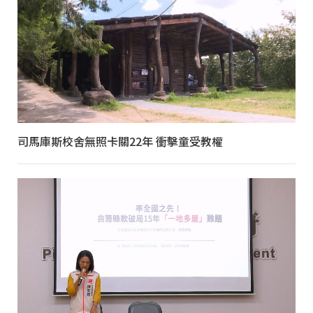
司馬庫斯校舍無照卡關22年 衝擊童受教權