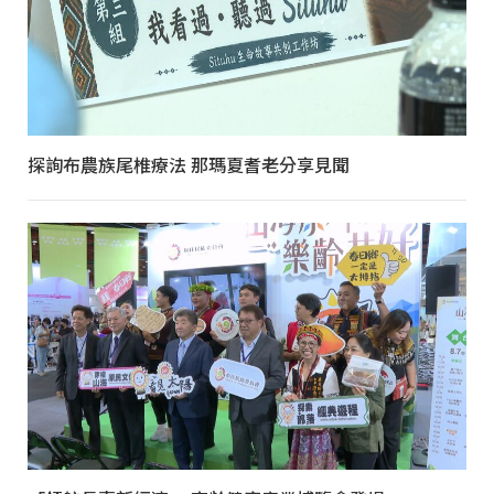
探詢布農族尾椎療法 那瑪夏耆老分享見聞