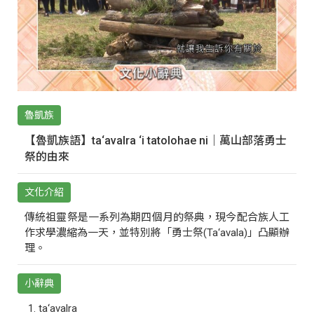
魯凱族
【魯凱族語】ta‘avalra ‘i tatolohae ni｜萬山部落勇士
祭的由來
文化介紹
傳統祖靈祭是一系列為期四個月的祭典，現今配合族人工
作求學濃縮為一天，並特別將「勇士祭(Ta‘avala)」凸顯辦
理。
小辭典
ta‘avalra