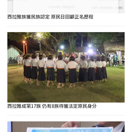
西拉雅族獲民族認定 原民日回顧正名歷程
西拉雅成第17族 仍有8族待獲法定原民身分