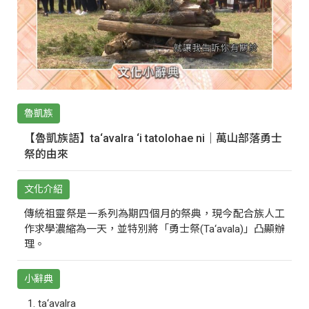
魯凱族
【魯凱族語】ta‘avalra ‘i tatolohae ni｜萬山部落勇士
祭的由來
文化介紹
傳統祖靈祭是一系列為期四個月的祭典，現今配合族人工
作求學濃縮為一天，並特別將「勇士祭(Ta‘avala)」凸顯辦
理。
小辭典
ta‘avalra