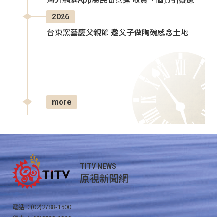
海外網購App為民間營運 收費、個資引疑慮
2026
台東窯藝慶父親節 邀父子做陶碗感念土地
more
TITV NEWS
原視新聞網
電話：(02)2788-1600