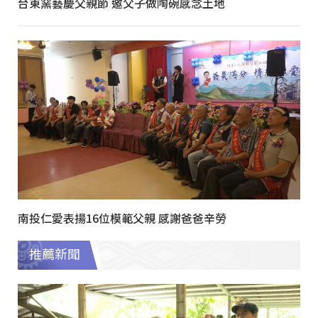
台東窯藝慶父親節 邀父子做陶碗感念土地
南投仁愛表揚16位模範父親 感謝爸爸辛勞
推薦新聞