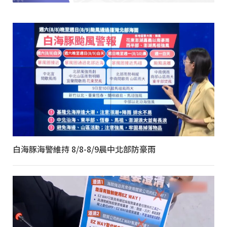
白海豚海警維持 8/8-8/9晨中北部防豪雨