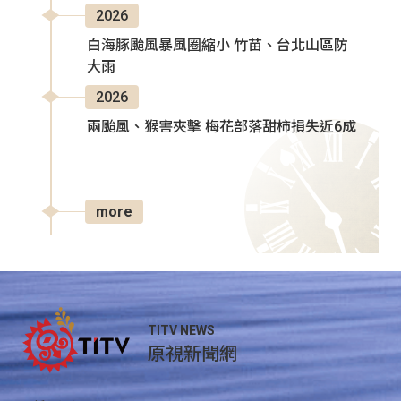
2026
白海豚颱風暴風圈縮小 竹苗、台北山區防
大雨
2026
兩颱風、猴害夾擊 梅花部落甜柿損失近6成
more
TITV NEWS
原視新聞網