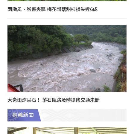
兩颱風、猴害夾擊 梅花部落甜柿損失近6成
大豪雨炸尖石！ 落石阻路及時搶修交通未斷
推薦新聞