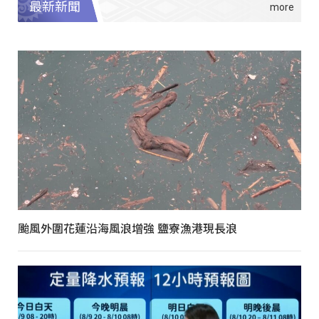
最新新聞
颱風外圍花蓮沿海風浪增強 鹽寮漁港現長浪