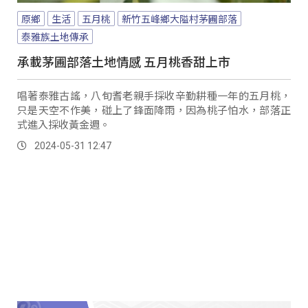
原鄉
生活
五月桃
新竹五峰鄉大隘村茅圃部落
泰雅族土地傳承
承載茅圃部落土地情感 五月桃香甜上市
唱著泰雅古謠，八旬耆老親手採收辛勤耕種一年的五月桃，
只是天空不作美，碰上了鋒面降雨，因為桃子怕水，部落正
式進入採收黃金週。
2024-05-31 12:47