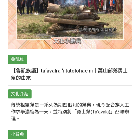
魯凱族
【魯凱族語】ta‘avalra ‘i tatolohae ni｜萬山部落勇士
祭的由來
文化介紹
傳統祖靈祭是一系列為期四個月的祭典，現今配合族人工
作求學濃縮為一天，並特別將「勇士祭(Ta‘avala)」凸顯辦
理。
小辭典