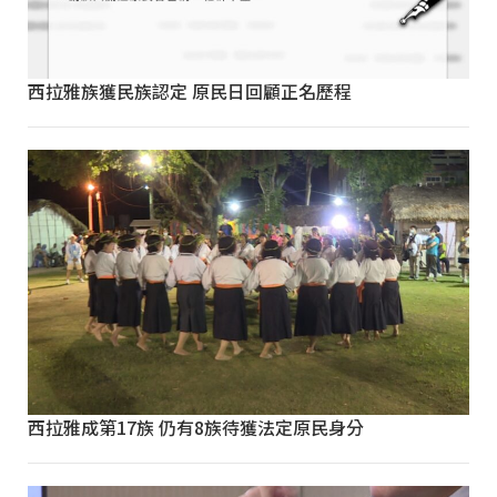
西拉雅族獲民族認定 原民日回顧正名歷程
西拉雅成第17族 仍有8族待獲法定原民身分