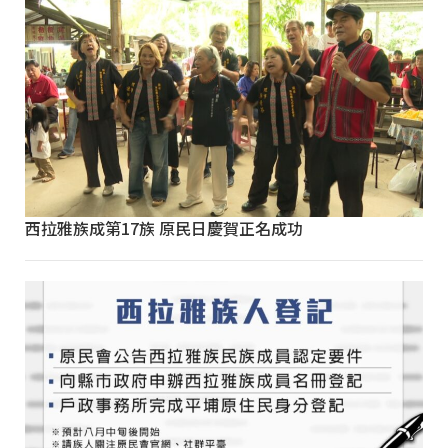
西拉雅族成第17族 原民日慶賀正名成功