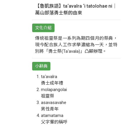
【魯凱族語】ta‘avalra ‘i tatolohae ni｜
萬山部落勇士祭的由來
文化介紹
傳統祖靈祭是一系列為期四個月的祭典，
現今配合族人工作求學濃縮為一天，並特
別將「勇士祭(Ta‘avala)」凸顯辦理。
小辭典
ta‘avalra
勇士成年禮
molapangolai
祖靈祭
asavasavahe
男性青年
atamatama
父字輩的稱呼