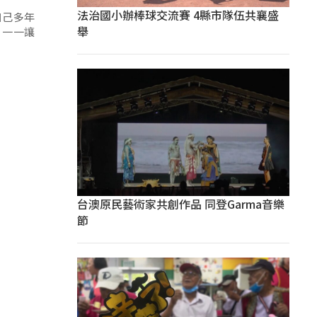
法治國小辦棒球交流賽 4縣市隊伍共襄盛
自己多年
舉
，一一讓
台澳原民藝術家共創作品 同登Garma音樂
節