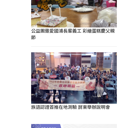
公益團邀愛國浦長輩義工 彩繪蛋糕慶父親
節
族語認證首推在地測驗 屏東舉辦說明會