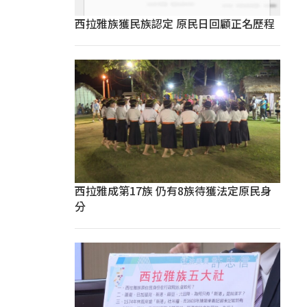
西拉雅族獲民族認定 原民日回顧正名歷程
西拉雅成第17族 仍有8族待獲法定原民身
分