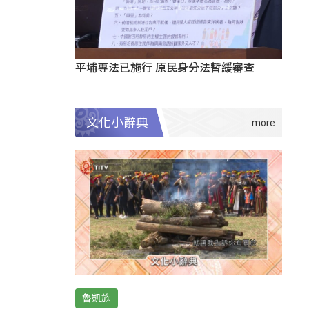
平埔專法已施行 原民身分法暫緩審查
文化小辭典
魯凱族