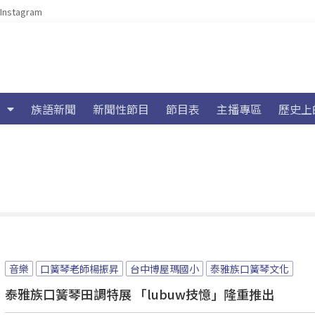
Instagram
族語新聞
新聞性節目
節目表
主播專區
歷史上
音樂
口簧琴老師楊振昇
台中博屋瑪國小
泰雅族口簧琴文化
泰雅族口簧琴田調特展 「lubuw技憶」隆重推出