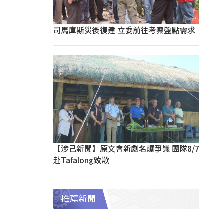
司馬庫斯災後復建 立委前往考察盤點需求
【涉己新聞】原文會新劇名爆爭議 團隊8/7
赴Tafalong致歉
推薦新聞