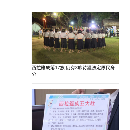
西拉雅成第17族 仍有8族待獲法定原民身
分