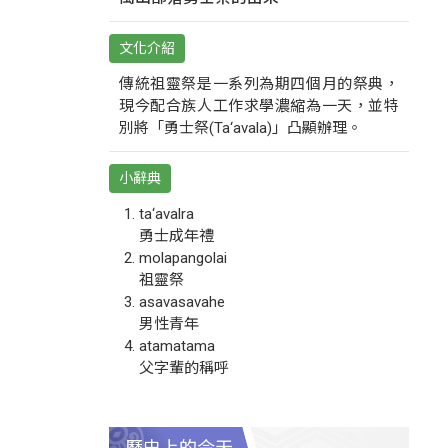
文化介紹
傳統祖靈祭是一系列為期四個月的祭典，
現今配合族人工作求學濃縮為一天，並特
別將「勇士祭(Ta‘avala)」凸顯辦理。
小辭典
ta‘avalra
勇士成年禮
molapangolai
祖靈祭
asavasavahe
男性青年
atamatama
父字輩的稱呼
歷史上的今天