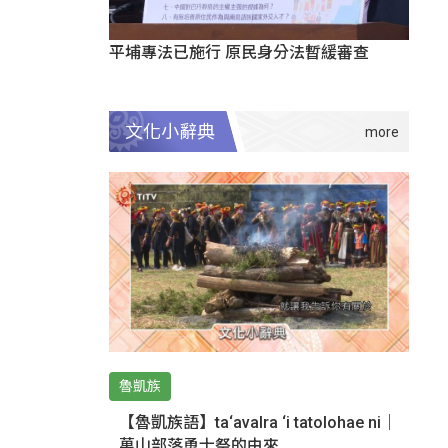
平埔專法已施行 原民身分法暫緩審查
文化小辭典
魯凱族
【魯凱族語】ta‘avalra ‘i tatolohae ni｜
萬山部落勇士祭的由來