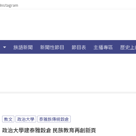
Instagram
族語新聞
新聞性節目
節目表
主播專區
歷史上
教文
政治大學
泰雅族傳統穀倉
政治大學建泰雅穀倉 民族教育再創新頁