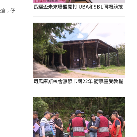
長耀盃未來聯盟開打 UBA和SBL同場競技
穀倉；仔
司馬庫斯校舍無照卡關22年 衝擊童受教權