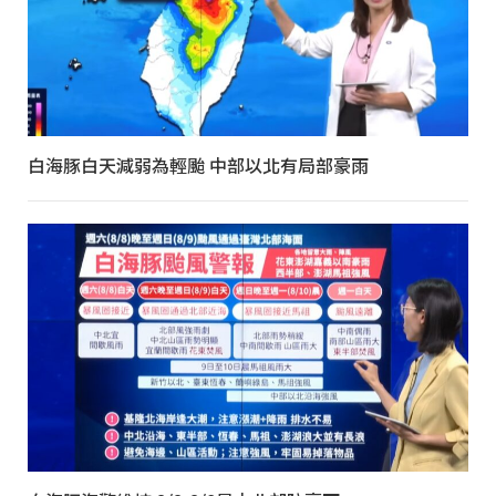
白海豚白天減弱為輕颱 中部以北有局部豪雨