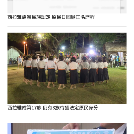
西拉雅族獲民族認定 原民日回顧正名歷程
西拉雅成第17族 仍有8族待獲法定原民身分