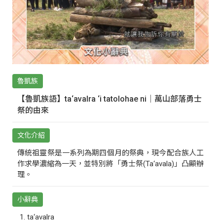
魯凱族
【魯凱族語】ta‘avalra ‘i tatolohae ni｜萬山部落勇士
祭的由來
文化介紹
傳統祖靈祭是一系列為期四個月的祭典，現今配合族人工
作求學濃縮為一天，並特別將「勇士祭(Ta‘avala)」凸顯辦
理。
小辭典
ta‘avalra