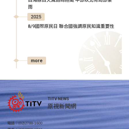
白海豚白天減弱為輕颱 中部以北有局部豪
雨
2025
8/9國際原民日 聯合國強調原民知識重要性
more
TITV NEWS
原視新聞網
電話：(02)2788-1600