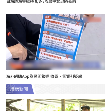
白海豚海警維持 8/8-8/9晨中北部防豪雨
海外網購App為民間營運 收費、個資引疑慮
推薦新聞