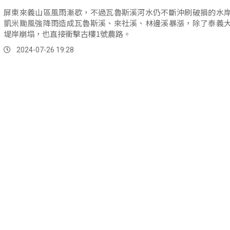
屏東來義山區風雨漸歇，不過瓦魯斯溪河水仍不斷沖刷破損的水
凱米颱風強降雨造成瓦魯斯溪、來社溪、林邊溪暴漲，除了泰義
堤岸崩塌，也直接衝擊古樓1號農路。
2024-07-26 19:28