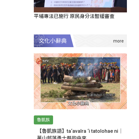
平埔專法已施行 原民身分法暫緩審查
文化小辭典
魯凱族
【魯凱族語】ta‘avalra ‘i tatolohae ni｜
萬山部落勇士祭的由來