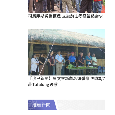
司馬庫斯災後復建 立委前往考察盤點需求
【涉己新聞】原文會新劇名爆爭議 團隊8/7
赴Tafalong致歉
推薦新聞