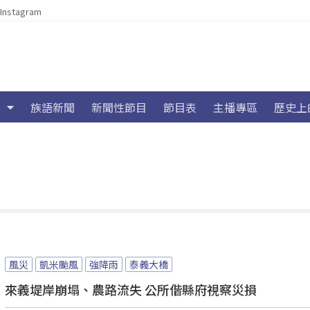
Instagram
族語新聞
新聞性節目
節目表
主播專區
歷史上
風災
凱米颱風
強降雨
泰義大橋
來義堤岸崩塌、農路流失 公所偕縣府視察災損