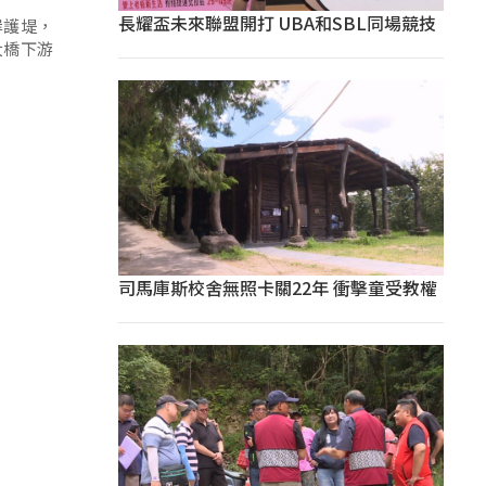
長耀盃未來聯盟開打 UBA和SBL同場競技
岸護堤，
大橋下游
司馬庫斯校舍無照卡關22年 衝擊童受教權