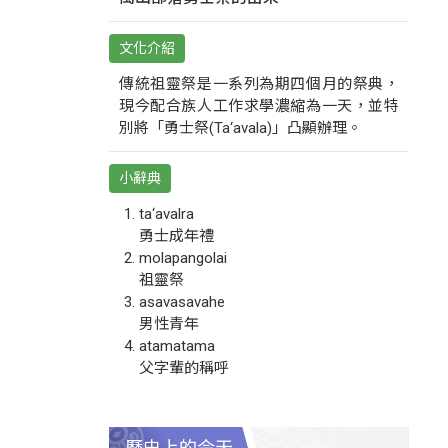
文化介紹
傳統祖靈祭是一系列為期四個月的祭典，
現今配合族人工作求學濃縮為一天，並特
別將「勇士祭(Ta‘avala)」凸顯辦理。
小辭典
ta‘avalra
勇士成年禮
molapangolai
祖靈祭
asavasavahe
男性青年
atamatama
父字輩的稱呼
歷史上的今天