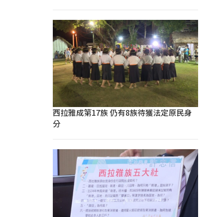
西拉雅成第17族 仍有8族待獲法定原民身
分