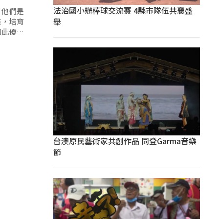
法治國小辦棒球交流賽 4縣市隊伍共襄盛
，他們是
舉
來，培育
如此優異
台澳原民藝術家共創作品 同登Garma音樂
節