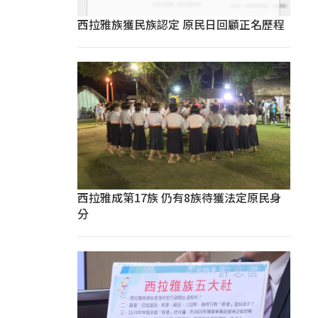
西拉雅族獲民族認定 原民日回顧正名歷程
西拉雅成第17族 仍有8族待獲法定原民身
分