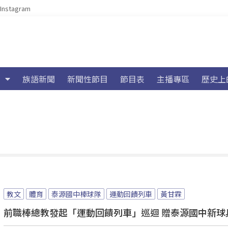
Instagram
族語新聞
新聞性節目
節目表
主播專區
歷史上
教文
體育
泰源國中棒球隊
運動回饋列車
黃甘霖
前職棒總教發起「運動回饋列車」巡迴 贈泰源國中新球