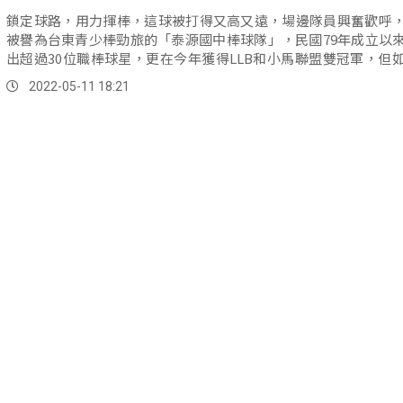
鎖定球路，用力揮棒，這球被打得又高又遠，場邊隊員興奮歡呼
被譽為台東青少棒勁旅的「泰源國中棒球隊」，民國79年成立以
出超過30位職棒球星，更在今年獲得LLB和小馬聯盟雙冠軍，但
成...。
2022-05-11 18:21