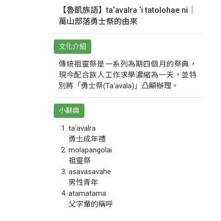
【魯凱族語】ta‘avalra ‘i tatolohae ni｜
萬山部落勇士祭的由來
文化介紹
傳統祖靈祭是一系列為期四個月的祭典，
現今配合族人工作求學濃縮為一天，並特
別將「勇士祭(Ta‘avala)」凸顯辦理。
小辭典
ta‘avalra
勇士成年禮
molapangolai
祖靈祭
asavasavahe
男性青年
atamatama
父字輩的稱呼