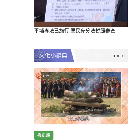
平埔專法已施行 原民身分法暫緩審查
文化小辭典
魯凱族