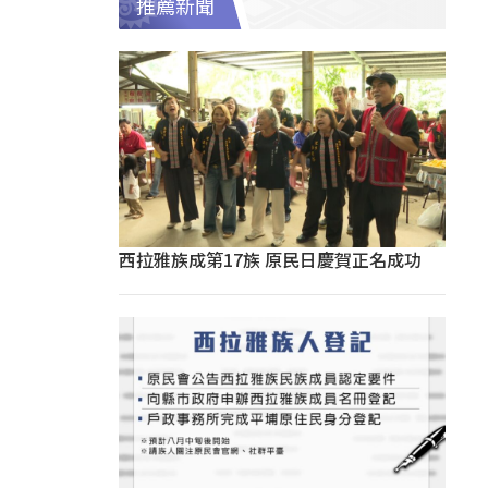
推薦新聞
西拉雅族成第17族 原民日慶賀正名成功