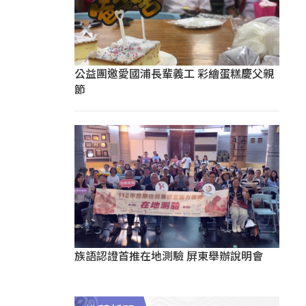
公益團邀愛國浦長輩義工 彩繪蛋糕慶父親
節
族語認證首推在地測驗 屏東舉辦說明會