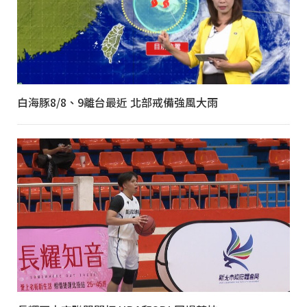
白海豚8/8、9離台最近 北部戒備強風大雨