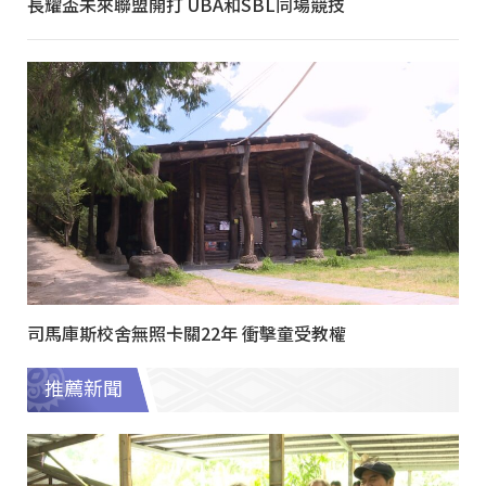
長耀盃未來聯盟開打 UBA和SBL同場競技
司馬庫斯校舍無照卡關22年 衝擊童受教權
推薦新聞