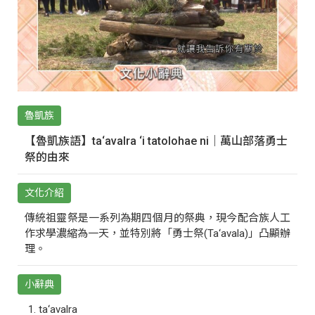
魯凱族
【魯凱族語】ta‘avalra ‘i tatolohae ni｜萬山部落勇士
祭的由來
文化介紹
傳統祖靈祭是一系列為期四個月的祭典，現今配合族人工
作求學濃縮為一天，並特別將「勇士祭(Ta‘avala)」凸顯辦
理。
小辭典
ta‘avalra