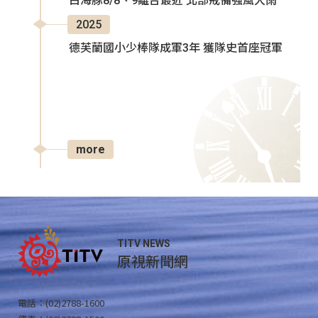
白海豚8/8、9離台最近 北部戒備強風大雨
2025
德芙蘭國小少棒隊成軍3年 獲隊史首座冠軍
more
TITV NEWS
原視新聞網
電話：(02)2788-1600