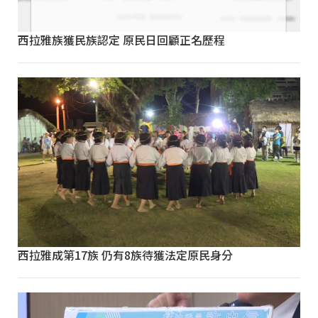
西拉雅族獲民族認定 原民日回顧正名歷程
西拉雅成第17族 仍有8族待獲法定原民身分