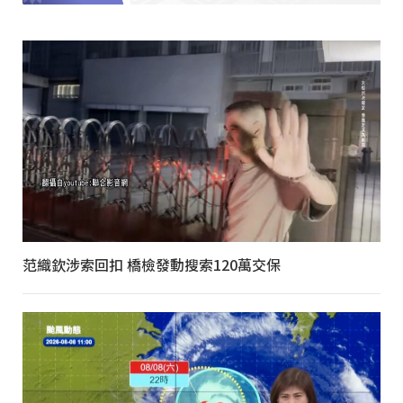
范織欽涉索回扣 橋檢發動搜索120萬交保