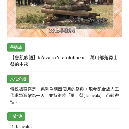
魯凱族
【魯凱族語】ta‘avalra ‘i tatolohae ni｜萬山部落勇士
祭的由來
文化介紹
傳統祖靈祭是一系列為期四個月的祭典，現今配合族人工
作求學濃縮為一天，並特別將「勇士祭(Ta‘avala)」凸顯辦
理。
小辭典
ta‘avalra