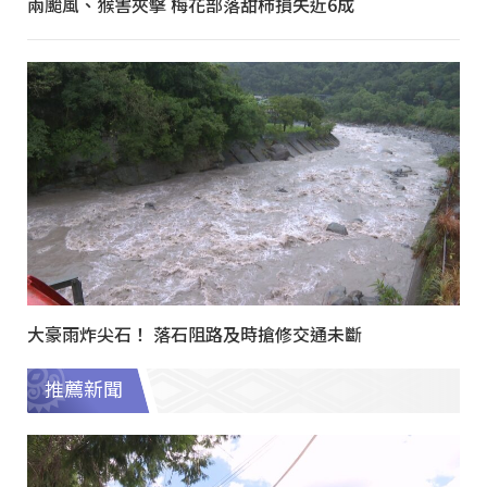
兩颱風、猴害夾擊 梅花部落甜柿損失近6成
大豪雨炸尖石！ 落石阻路及時搶修交通未斷
推薦新聞