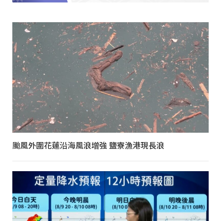
颱風外圍花蓮沿海風浪增強 鹽寮漁港現長浪