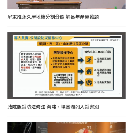
屏東推永久屋地籍分割分照 解長年產權難題
政院版災防法修法 海嘯、堰塞湖列入災害別