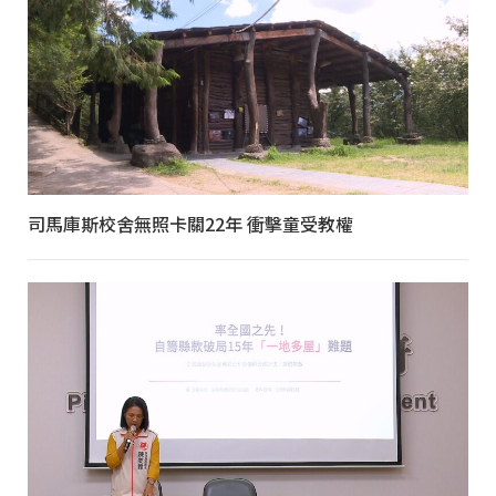
司馬庫斯校舍無照卡關22年 衝擊童受教權