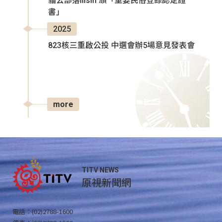
貓公部落Ilisin 頒「重要民俗登錄認定證
書」
2025
823核三重啟公投 中選會辦5場意見發表會
more
TITV NEWS
原視新聞網
電話：(02)2788-1600