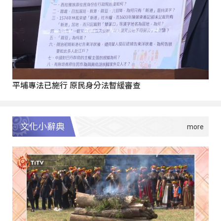
平埔專法已施行 原民身分法暫緩審查
文化小辭典