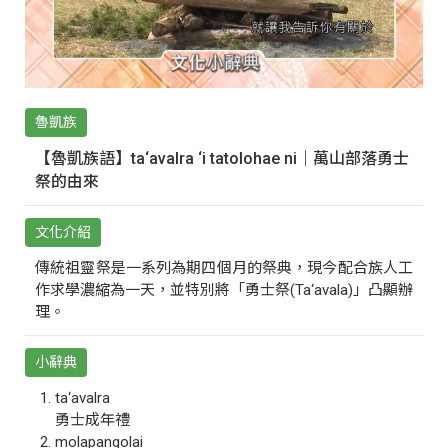
魯凱族
【魯凱族語】ta‘avalra ‘i tatolohae ni｜萬山部落勇士
祭的由來
文化介紹
傳統祖靈祭是一系列為期四個月的祭典，現今配合族人工
作求學濃縮為一天，並特別將「勇士祭(Ta‘avala)」凸顯辦
理。
小辭典
ta‘avalra
勇士成年禮
molapangolai