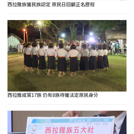
西拉雅族獲民族認定 原民日回顧正名歷程
西拉雅成第17族 仍有8族待獲法定原民身分