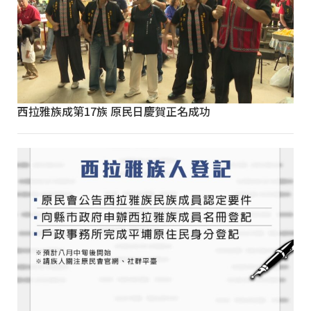
西拉雅族成第17族 原民日慶賀正名成功