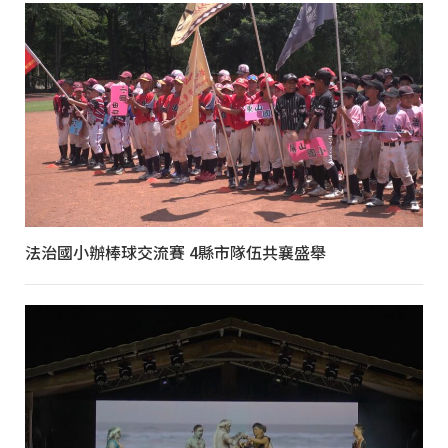
法治國小辦棒球交流賽 4縣市隊伍共襄盛舉