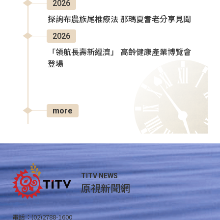
2026
探詢布農族尾椎療法 那瑪夏耆老分享見聞
2026
「領航長壽新經濟」 高齡健康產業博覽會
登場
more
TITV NEWS
原視新聞網
電話：(02)2788-1600