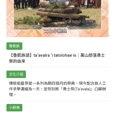
魯凱族
【魯凱族語】ta‘avalra ‘i tatolohae ni｜萬山部落勇士
祭的由來
文化介紹
傳統祖靈祭是一系列為期四個月的祭典，現今配合族人工
作求學濃縮為一天，並特別將「勇士祭(Ta‘avala)」凸顯辦
理。
小辭典