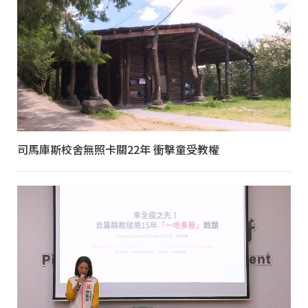
司馬庫斯校舍無照卡關22年 衝擊童受教權