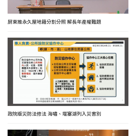
屏東推永久屋地籍分割分照 解長年產權難題
政院版災防法修法 海嘯、堰塞湖列入災害別