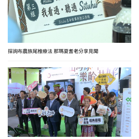
探詢布農族尾椎療法 那瑪夏耆老分享見聞