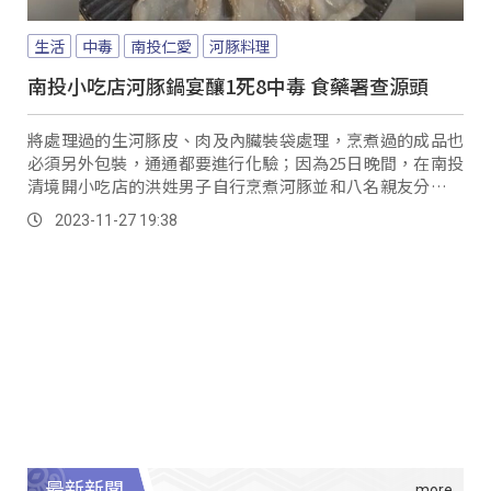
生活
中毒
南投仁愛
河豚料理
南投小吃店河豚鍋宴釀1死8中毒 食藥署查源頭
將處理過的生河豚皮、肉及內臟裝袋處理，烹煮過的成品也
必須另外包裝，通通都要進行化驗；因為25日晚間，在南投
清境開小吃店的洪姓男子自行烹煮河豚並和八名親友分食，
未料隔天陸續有人傳出不適，洪姓老闆被發現時已經明顯死
2023-11-27 19:38
亡。
最新新聞