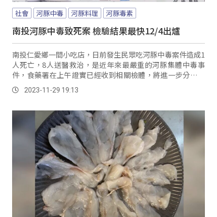
社會
河豚中毒
河豚料理
河豚毒素
南投河豚中毒致死案 檢驗結果最快12/4出爐
南投仁愛鄉一間小吃店，日前發生民眾吃河豚中毒案件造成1
人死亡，8人送醫救治，是近年來最嚴重的河豚集體中毒事
件，食藥署在上午證實已經收到相關檢體，將進一步分析河
豚品種及其毒性釐清案情。
2023-11-29 19:13