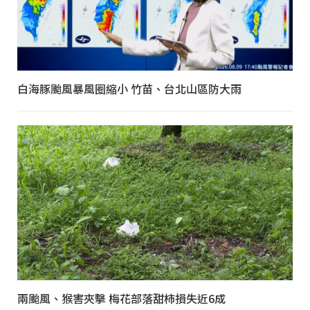
白海豚颱風暴風圈縮小 竹苗、台北山區防大雨
兩颱風、猴害夾擊 梅花部落甜柿損失近6成