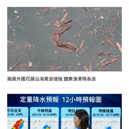
颱風外圍花蓮沿海風浪增強 鹽寮漁港現長浪