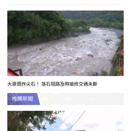
大豪雨炸尖石！ 落石阻路及時搶修交通未斷
推薦新聞