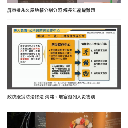
屏東推永久屋地籍分割分照 解長年產權難題
政院版災防法修法 海嘯、堰塞湖列入災害別