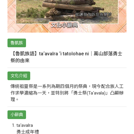
魯凱族
【魯凱族語】ta‘avalra ‘i tatolohae ni｜萬山部落勇士
祭的由來
文化介紹
傳統祖靈祭是一系列為期四個月的祭典，現今配合族人工
作求學濃縮為一天，並特別將「勇士祭(Ta‘avala)」凸顯辦
理。
小辭典
ta‘avalra
勇士成年禮