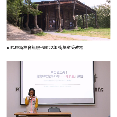
司馬庫斯校舍無照卡關22年 衝擊童受教權