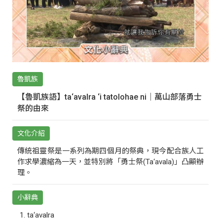
魯凱族
【魯凱族語】ta‘avalra ‘i tatolohae ni｜萬山部落勇士
祭的由來
文化介紹
傳統祖靈祭是一系列為期四個月的祭典，現今配合族人工
作求學濃縮為一天，並特別將「勇士祭(Ta‘avala)」凸顯辦
理。
小辭典
ta‘avalra