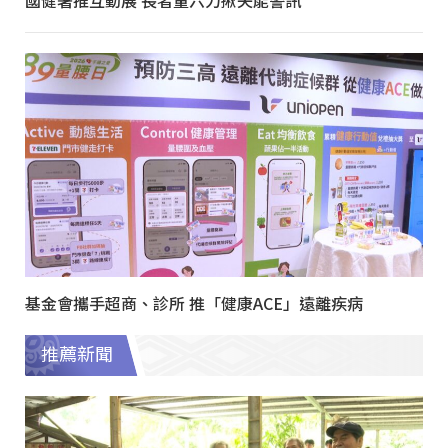
國健署推互動展 長者量六力揪失能警訊
基金會攜手超商、診所 推「健康ACE」遠離疾病
推薦新聞