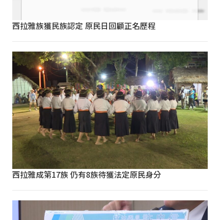
西拉雅族獲民族認定 原民日回顧正名歷程
西拉雅成第17族 仍有8族待獲法定原民身分