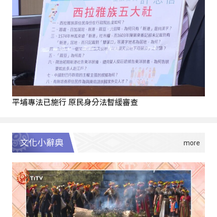
平埔專法已施行 原民身分法暫緩審查
文化小辭典