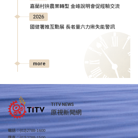
嘉蘭村拚農業轉型 金峰說明會促經驗交流
2026
國健署推互動展 長者量六力揪失能警訊
more
TITV NEWS
原視新聞網
電話：(02)2788-1600
傳真：(02)2788-1500