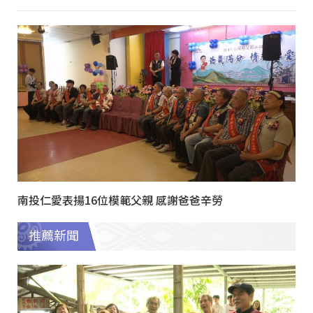
南投仁愛表揚16位模範父親 感謝爸爸辛勞
推薦新聞