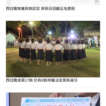
西拉雅族獲民族認定 原民日回顧正名歷程
西拉雅成第17族 仍有8族待獲法定原民身分