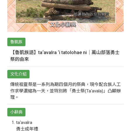
魯凱族
【魯凱族語】ta‘avalra ‘i tatolohae ni｜萬山部落勇士
祭的由來
文化介紹
傳統祖靈祭是一系列為期四個月的祭典，現今配合族人工
作求學濃縮為一天，並特別將「勇士祭(Ta‘avala)」凸顯辦
理。
小辭典
ta‘avalra
勇士成年禮