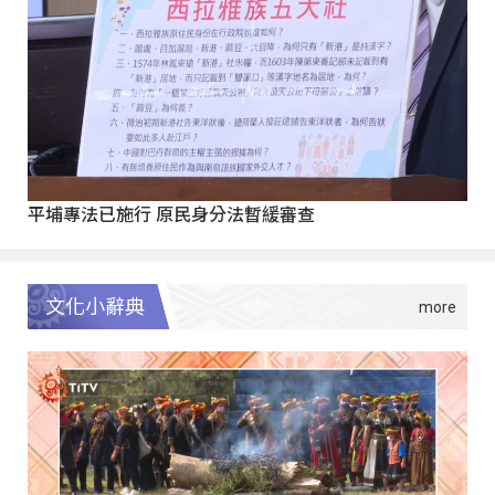
平埔專法已施行 原民身分法暫緩審查
文化小辭典