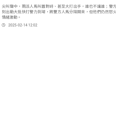
尖叫聲中，兩派人馬叫囂對峙、甚至大打出手，誰也不讓誰；警
刻出動大批快打警力到場，將雙方人馬分隔開來，但他們仍然怒
情緒激動。
2025-02-14 12:02