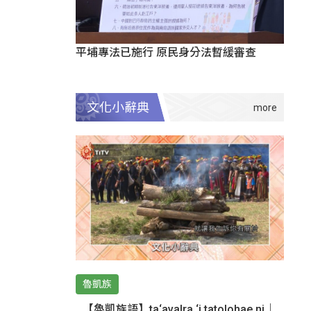
平埔專法已施行 原民身分法暫緩審查
文化小辭典
魯凱族
【魯凱族語】ta‘avalra ‘i tatolohae ni｜