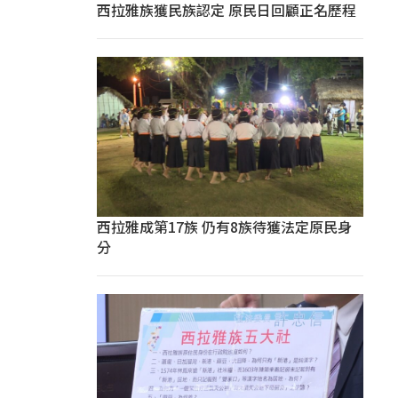
西拉雅族獲民族認定 原民日回顧正名歷程
西拉雅成第17族 仍有8族待獲法定原民身
分