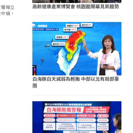
高齡健康產業博覽會 桃園館開幕見新趨勢
方獲報立
火中燒，
白海豚白天減弱為輕颱 中部以北有局部豪
雨