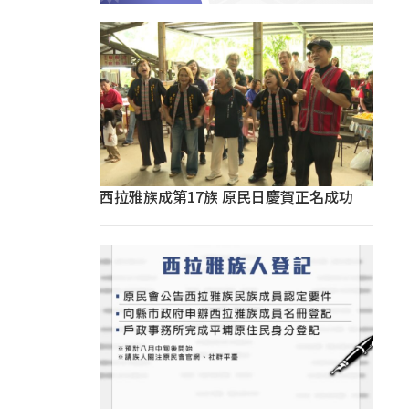
西拉雅族成第17族 原民日慶賀正名成功