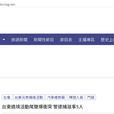
Instagram
族語新聞
新聞性節目
節目表
主播專區
歷史上
社會
台東元宵繞境活動
汽車維修廠
陣頭人員
鬥毆
台東遶境活動尾聲爆衝突 警逮捕滋事5人