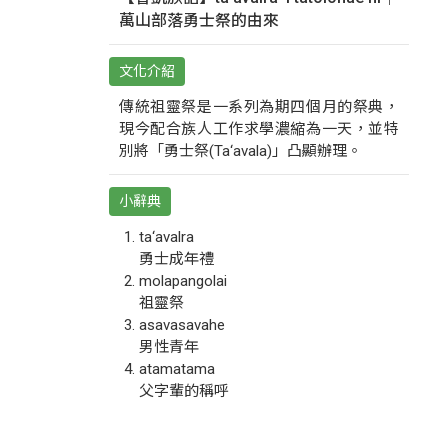
萬山部落勇士祭的由來
文化介紹
傳統祖靈祭是一系列為期四個月的祭典，
現今配合族人工作求學濃縮為一天，並特
別將「勇士祭(Ta‘avala)」凸顯辦理。
小辭典
ta‘avalra
勇士成年禮
molapangolai
祖靈祭
asavasavahe
男性青年
atamatama
父字輩的稱呼