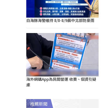
白海豚海警維持 8/8-8/9晨中北部防豪雨
海外網購App為民間營運 收費、個資引疑
慮
推薦新聞