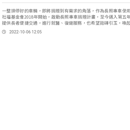
一整排停好的車輛，即將捐贈到有需求的角落，作為長照專車使
社福基金會2018年開始，啟動長照專車捐贈計畫，至今邁入第五
提供長者便捷交通，進行就醫、復健服務，也希望拋磚引玉，喚
界對長照議題的關注。
2022-10-06 12:05