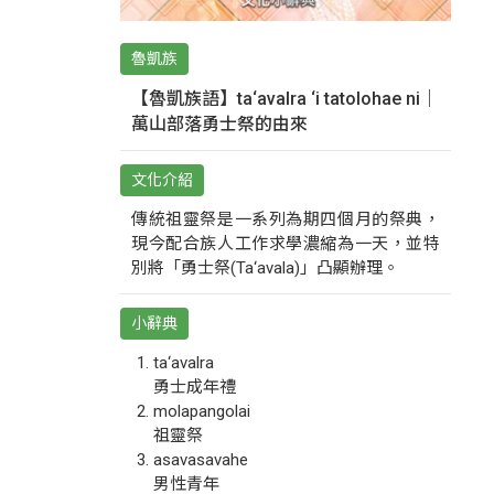
魯凱族
【魯凱族語】ta‘avalra ‘i tatolohae ni｜
萬山部落勇士祭的由來
文化介紹
傳統祖靈祭是一系列為期四個月的祭典，
現今配合族人工作求學濃縮為一天，並特
別將「勇士祭(Ta‘avala)」凸顯辦理。
小辭典
ta‘avalra
勇士成年禮
molapangolai
祖靈祭
asavasavahe
男性青年