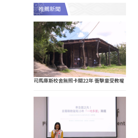
推薦新聞
司馬庫斯校舍無照卡關22年 衝擊童受教權