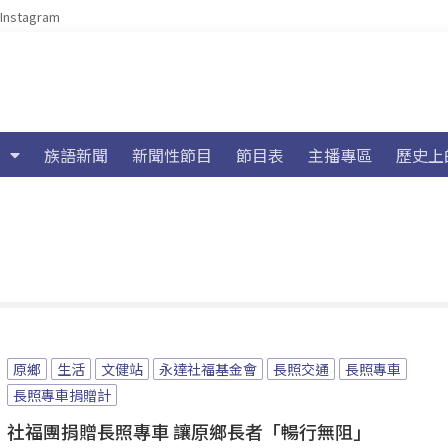
Instagram
族語新聞
新聞性節目
節目表
主播專區
歷史上
原鄉
生活
文健站
永達社福基金會
長照交通
長照專車
長照專車捐贈計
社福團捐贈長照專車 讓原鄉長者「暢行無阻」