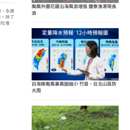
颱風外圍花蓮沿海風浪增強 鹽寮漁港現長
用，永達
浪
年，除了
起社會各
白海豚颱風暴風圈縮小 竹苗、台北山區防
大雨