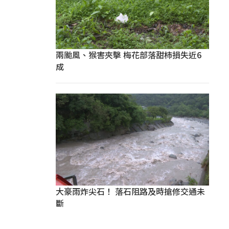
兩颱風、猴害夾擊 梅花部落甜柿損失近6
成
大豪雨炸尖石！ 落石阻路及時搶修交通未
斷