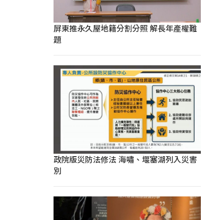
屏東推永久屋地籍分割分照 解長年產權難
題
政院版災防法修法 海嘯、堰塞湖列入災害
別